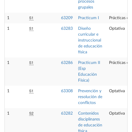
procesos
grupales
S1
1
63209
Practicum I
Prácticas ex
S1
1
63283
Diseño
Optativa
curricular e
instruccional
de educación
física
S1
1
63286
Practicum II
Prácticas ex
(Esp
Educación
Física)
S1
1
63308
Prevención y
Optativa
resolución de
conflictos
S2
1
63282
Contenidos
Optativa
disciplinares
de educación
física