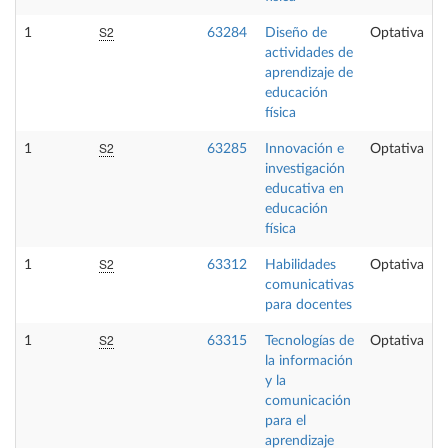
S2
1
63284
Diseño de
Optativa
actividades de
aprendizaje de
educación
física
S2
1
63285
Innovación e
Optativa
investigación
educativa en
educación
física
S2
1
63312
Habilidades
Optativa
comunicativas
para docentes
S2
1
63315
Tecnologías de
Optativa
la información
y la
comunicación
para el
aprendizaje