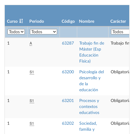
Curso
Periodo
Código
Nombre
Carácter
A
1
63287
Trabajo fin de
Trabajo fin 
Máster (Esp
Educación
Física)
S1
1
63200
Psicología del
Obligatoria
desarrollo y
de la
educación
S1
1
63201
Procesos y
Obligatoria
contextos
educativos
S1
1
63202
Sociedad,
Obligatoria
familia y