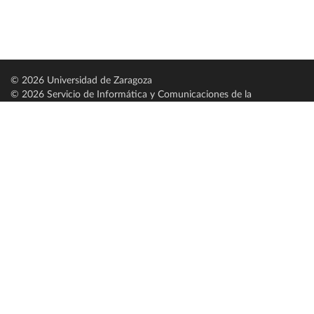
© 2026 Universidad de Zaragoza
© 2026 Servicio de Informática y Comunicaciones de la
Universidad de Zaragoza (
SICUZ
)
Universidad de Zaragoza
C/ Pedro Cerbuna, 12
ES-50009 Zaragoza
España / Spain
Tel: +34 976761000
ciu@unizar.es
Q-5018001-G
Servido por nodo: estudios
Aviso legal
|
Condiciones generales de uso
|
Política de privacidad