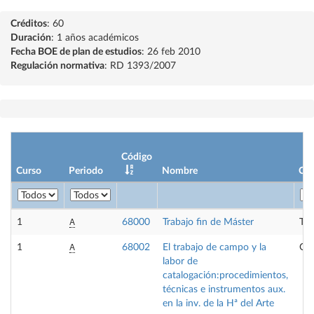
Créditos
: 60
Duración
: 1 años académicos
Fecha BOE de plan de estudios
: 26 feb 2010
Regulación normativa
: RD 1393/2007
Código
Curso
Periodo
Nombre
Car
A
1
68000
Trabajo fin de Máster
Tra
A
1
68002
El trabajo de campo y la
Obl
labor de
catalogación:procedimientos,
técnicas e instrumentos aux.
en la inv. de la Hª del Arte