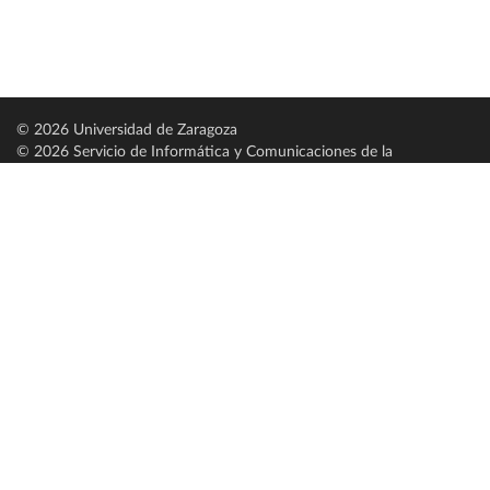
© 2026 Universidad de Zaragoza
© 2026 Servicio de Informática y Comunicaciones de la
Universidad de Zaragoza (
SICUZ
)
Universidad de Zaragoza
C/ Pedro Cerbuna, 12
ES-50009 Zaragoza
España / Spain
Tel: +34 976761000
ciu@unizar.es
Q-5018001-G
Servido por nodo: estudios
Aviso legal
|
Condiciones generales de uso
|
Política de privacidad