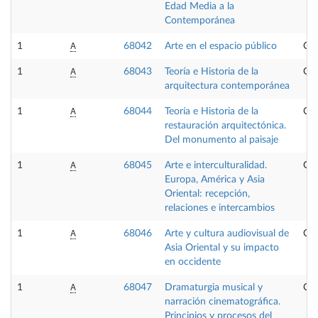
Edad Media a la
Contemporánea
A
1
68042
Arte en el espacio público
Opt
A
1
68043
Teoría e Historia de la
Opt
arquitectura contemporánea
A
1
68044
Teoría e Historia de la
Opt
restauración arquitectónica.
Del monumento al paisaje
A
1
68045
Arte e interculturalidad.
Opt
Europa, América y Asia
Oriental: recepción,
relaciones e intercambios
A
1
68046
Arte y cultura audiovisual de
Opt
Asia Oriental y su impacto
en occidente
A
1
68047
Dramaturgia musical y
Opt
narración cinematográfica.
Principios y procesos del