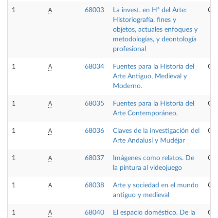
A
1
68003
La invest. en Hª del Arte:
Obl
Historiografía, fines y
objetos, actuales enfoques y
metodologías, y deontología
profesional
A
1
68034
Fuentes para la Historia del
Obl
Arte Antiguo, Medieval y
Moderno.
A
1
68035
Fuentes para la Historia del
Obl
Arte Contemporáneo.
A
1
68036
Claves de la investigación del
Opt
Arte Andalusí y Mudéjar
A
1
68037
Imágenes como relatos. De
Opt
la pintura al videojuego
A
1
68038
Arte y sociedad en el mundo
Opt
antiguo y medieval
A
1
68040
El espacio doméstico. De la
Opt