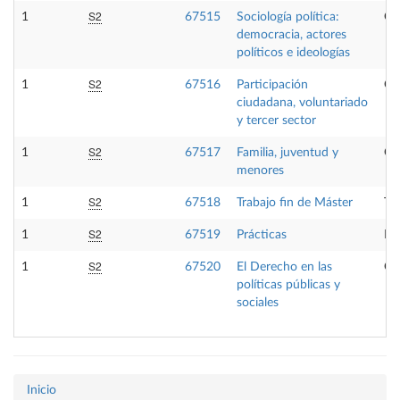
S2
1
67515
Sociología política:
Op
democracia, actores
políticos e ideologías
S2
1
67516
Participación
Op
ciudadana, voluntariado
y tercer sector
S2
1
67517
Familia, juventud y
Op
menores
S2
1
67518
Trabajo fin de Máster
Tr
S2
1
67519
Prácticas
Pr
S2
1
67520
El Derecho en las
Ob
políticas públicas y
sociales
Inicio