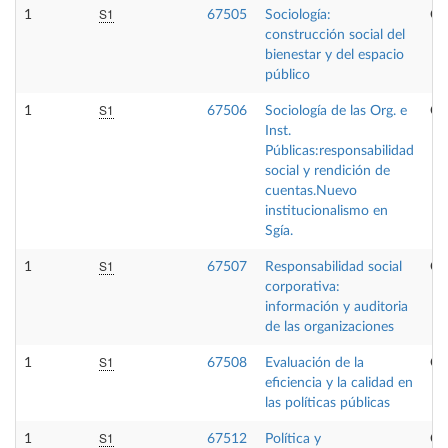
S1
1
67505
Sociología:
Op
construcción social del
bienestar y del espacio
público
S1
1
67506
Sociología de las Org. e
Op
Inst.
Públicas:responsabilidad
social y rendición de
cuentas.Nuevo
institucionalismo en
Sgía.
S1
1
67507
Responsabilidad social
Op
corporativa:
información y auditoria
de las organizaciones
S1
1
67508
Evaluación de la
Op
eficiencia y la calidad en
las políticas públicas
S1
1
67512
Política y
Op