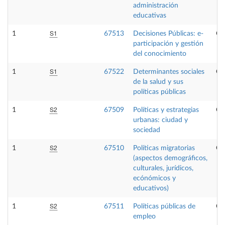
administración
educativas
S1
1
67513
Decisiones Públicas: e-
Op
participación y gestión
del conocimiento
S1
1
67522
Determinantes sociales
Op
de la salud y sus
políticas públicas
S2
1
67509
Políticas y estrategias
Op
urbanas: ciudad y
sociedad
S2
1
67510
Políticas migratorias
Op
(aspectos demográficos,
culturales, jurídicos,
ecónómicos y
educativos)
S2
1
67511
Políticas públicas de
Op
empleo