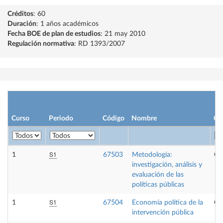
Créditos
: 60
Duración
: 1 años académicos
Fecha BOE de plan de estudios
: 21 may 2010
Regulación normativa
: RD 1393/2007
Curso
Periodo
Código
Nombre
Ca
S1
1
67503
Metodología:
Ob
investigación, análisis y
evaluación de las
políticas públicas
S1
1
67504
Economía política de la
Ob
intervención pública