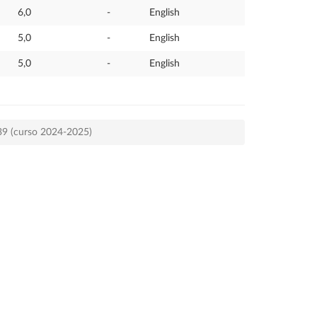
6,0
-
English
5,0
-
English
5,0
-
English
539 (curso 2024-2025)