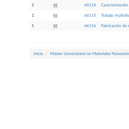
S2
1
66114
Caracterización 
S2
1
66115
Trabajo multidi
S2
1
66116
Fabricación de 
Inicio
Máster Universitario en Materiales Nanoest