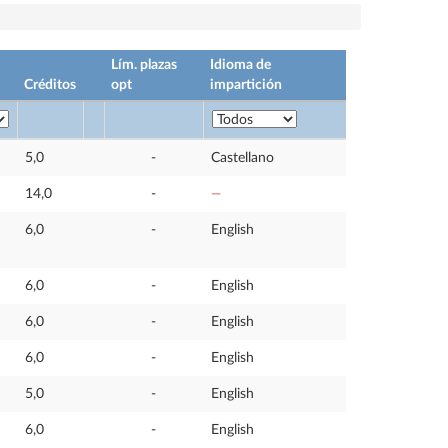
Lím. plazas
Idioma de
Créditos
opt
impartición
5,0
-
Castellano
14,0
-
—
6,0
-
English
6,0
-
English
6,0
-
English
6,0
-
English
5,0
-
English
6,0
-
English