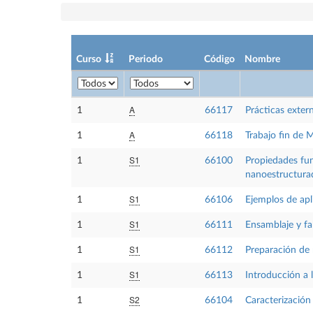
Curso
Periodo
Código
Nombre
A
1
66117
Prácticas exter
A
1
66118
Trabajo fin de 
S1
1
66100
Propiedades fun
nanoestructura
S1
1
66106
Ejemplos de apl
S1
1
66111
Ensamblaje y fa
S1
1
66112
Preparación de 
S1
1
66113
Introducción a 
S2
1
66104
Caracterización