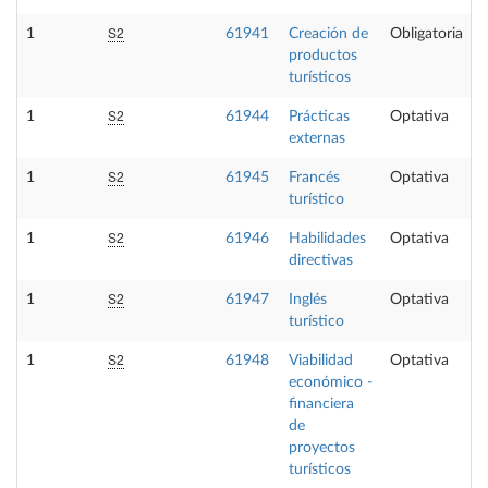
S2
1
61941
Creación de
Obligatoria
productos
turísticos
S2
1
61944
Prácticas
Optativa
externas
S2
1
61945
Francés
Optativa
turístico
S2
1
61946
Habilidades
Optativa
directivas
S2
1
61947
Inglés
Optativa
turístico
S2
1
61948
Viabilidad
Optativa
económico -
financiera
de
proyectos
turísticos