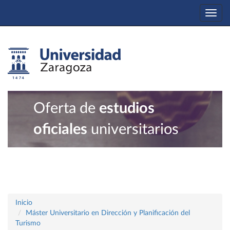
Togg
navi
Oferta de
estudios
oficiales
universitarios
Inicio
Máster Universitario en Dirección y Planificación del
Turismo