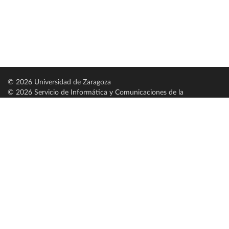
© 2026 Universidad de Zaragoza
© 2026 Servicio de Informática y Comunicaciones de la
Universidad de Zaragoza (
SICUZ
)
Universidad de Zaragoza
C/ Pedro Cerbuna, 12
ES-50009 Zaragoza
España / Spain
Tel: +34 976761000
ciu@unizar.es
Q-5018001-G
Servido por nodo: estudios