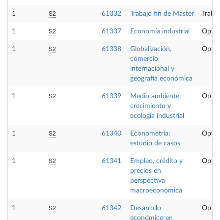
S2
1
61332
Trabajo fin de Máster
Trabaj
S2
1
61337
Economía industrial
Optat
S2
1
61338
Globalización,
Optat
comercio
internacional y
geografía económica
S2
1
61339
Medio ambiente,
Optat
crecimiento y
ecología industrial
S2
1
61340
Econometría:
Optat
estudio de casos
S2
1
61341
Empleo, crédito y
Optat
precios en
perspectiva
macroeconómica
S2
1
61342
Desarrollo
Optat
económico en