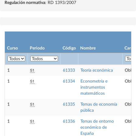
Regulación normativa
: RD 1393/2007
Curso
Periodo
Código
Nombre
Carác
S1
1
61333
Teoría económica
Obliga
S1
1
61334
Econometría e
Obliga
instrumentos
matemáticos
S1
1
61335
Temas de economía
Obliga
pública
S1
1
61336
Temas de entorno
Obliga
económico de
España