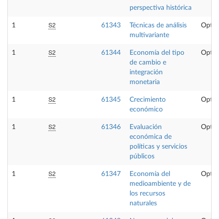
perspectiva histórica
S2
1
61343
Técnicas de análisis
Optat
multivariante
S2
1
61344
Economía del tipo
Optat
de cambio e
integración
monetaria
S2
1
61345
Crecimiento
Optat
económico
S2
1
61346
Evaluación
Optat
económica de
políticas y servicios
públicos
S2
1
61347
Economía del
Optat
medioambiente y de
los recursos
naturales