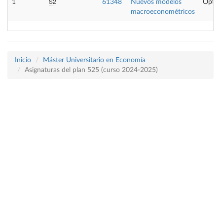
S2
1
61348
Nuevos modelos
Optat
macroeconométricos
Inicio
Máster Universitario en Economía
Asignaturas del plan 525 (curso 2024-2025)