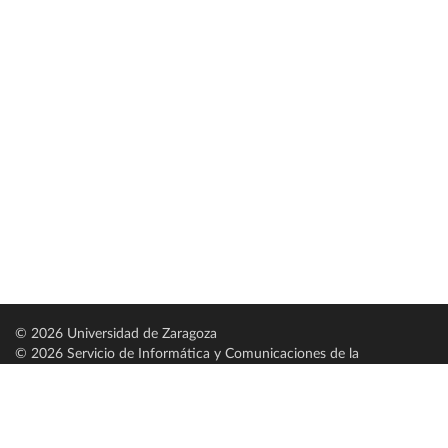
© 2026 Universidad de Zaragoza
© 2026 Servicio de Informática y Comunicaciones de la
Universidad de Zaragoza (
SICUZ
)
Universidad de Zaragoza
C/ Pedro Cerbuna, 12
ES-50009 Zaragoza