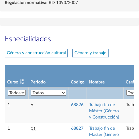
Regulación normativa
: RD 1393/2007
Especialidades
Género y construcción cultural
Género y trabajo
Curso
Periodo
Código
Nombre
Caráct
A
1
68826
Trabajo fin de
Trabaj
Máster (Género
y Construcción)
C1
1
68827
Trabajo fin de
Trabaj
Máster (Género