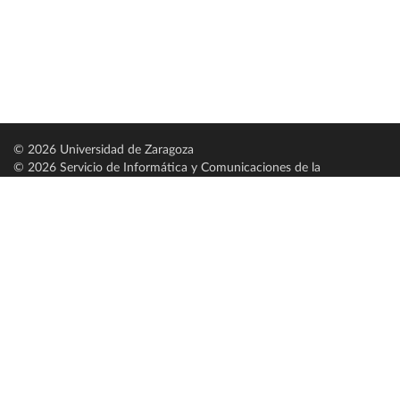
© 2026 Universidad de Zaragoza
© 2026 Servicio de Informática y Comunicaciones de la
Universidad de Zaragoza (
SICUZ
)
Universidad de Zaragoza
C/ Pedro Cerbuna, 12
ES-50009 Zaragoza
España / Spain
Tel: +34 976761000
ciu@unizar.es
Q-5018001-G
Servido por nodo: estudios