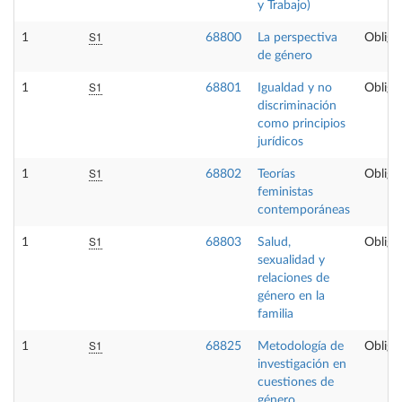
y Trabajo)
S1
1
68800
La perspectiva
Obliga
de género
S1
1
68801
Igualdad y no
Obliga
discriminación
como principios
jurídicos
S1
1
68802
Teorías
Obliga
feministas
contemporáneas
S1
1
68803
Salud,
Obliga
sexualidad y
relaciones de
género en la
familia
S1
1
68825
Metodología de
Obliga
investigación en
cuestiones de
género