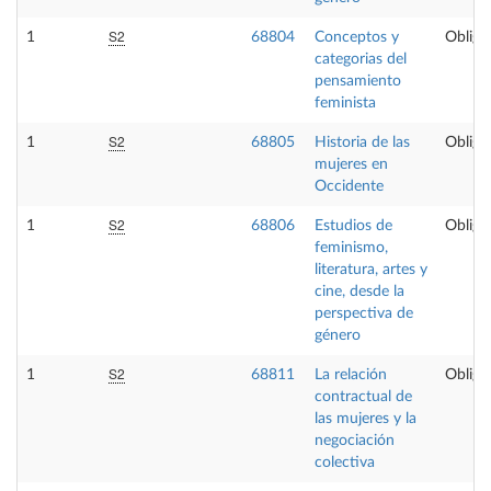
S2
1
68804
Conceptos y
Obliga
categorias del
pensamiento
feminista
S2
1
68805
Historia de las
Obliga
mujeres en
Occidente
S2
1
68806
Estudios de
Obliga
feminismo,
literatura, artes y
cine, desde la
perspectiva de
género
S2
1
68811
La relación
Obliga
contractual de
las mujeres y la
negociación
colectiva