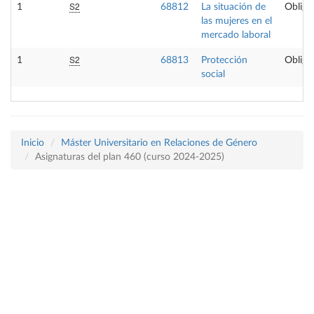
S2
1
68812
La situación de
Obliga
las mujeres en el
mercado laboral
S2
1
68813
Protección
Obliga
social
Inicio
Máster Universitario en Relaciones de Género
Asignaturas del plan 460 (curso 2024-2025)