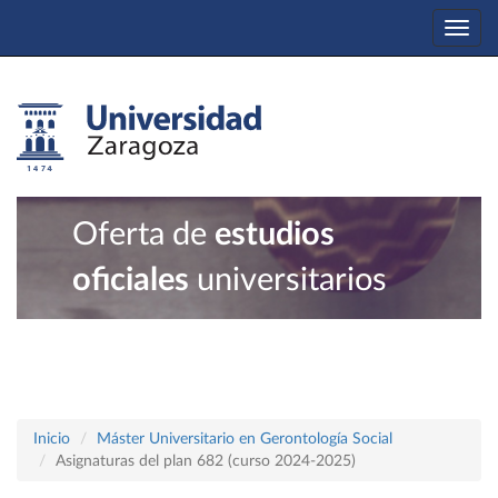
Togg
navi
Oferta de
estudios
oficiales
universitarios
Inicio
Máster Universitario en Gerontología Social
Asignaturas del plan 682 (curso 2024-2025)