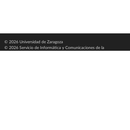
© 2026 Universidad de Zaragoza
© 2026 Servicio de Informática y Comunicaciones de la
Universidad de Zaragoza (
SICUZ
)
Universidad de Zaragoza
C/ Pedro Cerbuna, 12
ES-50009 Zaragoza
España / Spain
Tel: +34 976761000
ciu@unizar.es
Q-5018001-G
Servido por nodo: estudios