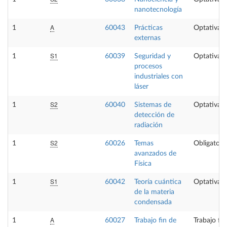
nanotecnología
A
1
60043
Prácticas
Optativa
externas
S1
1
60039
Seguridad y
Optativa
procesos
industriales con
láser
S2
1
60040
Sistemas de
Optativa
detección de
radiación
S2
1
60026
Temas
Obligatori
avanzados de
Física
S1
1
60042
Teoría cuántica
Optativa
de la materia
condensada
A
1
60027
Trabajo fin de
Trabajo fi