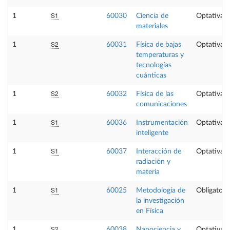
S1
1
60030
Ciencia de
Optativa
materiales
S2
1
60031
Física de bajas
Optativa
temperaturas y
tecnologías
cuánticas
S2
1
60032
Física de las
Optativa
comunicaciones
S1
1
60036
Instrumentación
Optativa
inteligente
S1
1
60037
Interacción de
Optativa
radiación y
materia
S1
1
60025
Metodología de
Obligatori
la investigación
en Física
S2
1
60038
Nanociencia y
Optativa