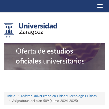
Togg
navi
Oferta de
estudios
oficiales
universitarios
Inicio
Máster Universitario en Física y Tecnologías Físicas
Asignaturas del plan 589 (curso 2024-2025)