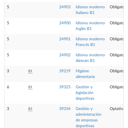
5
24903
Idioma moderno
Obligatori
Italiano B1
5
24900
Idioma moderno
Obligatori
Inglés B1
5
24901
Idioma moderno
Obligatori
Francés B1
5
24902
Idioma moderno
Obligatori
Alemán B1
S1
3
39219
Higiene
Obligatori
alimentaria
S1
6
39325
Gestión y
Obligatori
legislación
deportivas
S1
3
39334
Gestión y
Optativa
administración
de empresas
deportivas