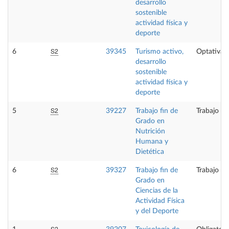
desarrollo
sostenible
actividad física y
deporte
S2
6
39345
Turismo activo,
Optativa
desarrollo
sostenible
actividad física y
deporte
S2
5
39227
Trabajo fin de
Trabajo fi
Grado en
Nutrición
Humana y
Dietética
S2
6
39327
Trabajo fin de
Trabajo fi
Grado en
Ciencias de la
Actividad Física
y del Deporte
S2