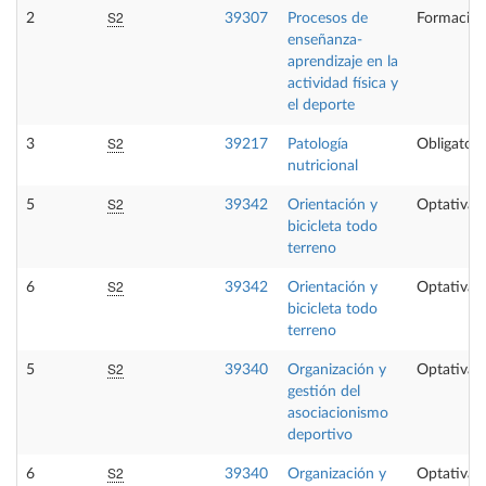
S2
2
39307
Procesos de
Formación
enseñanza-
aprendizaje en la
actividad física y
el deporte
S2
3
39217
Patología
Obligatori
nutricional
S2
5
39342
Orientación y
Optativa
bicicleta todo
terreno
S2
6
39342
Orientación y
Optativa
bicicleta todo
terreno
S2
5
39340
Organización y
Optativa
gestión del
asociacionismo
deportivo
S2
6
39340
Organización y
Optativa