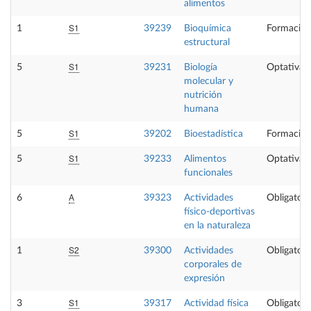
alimentos
S1
1
39239
Bioquímica
Formación
estructural
S1
5
39231
Biología
Optativa
molecular y
nutrición
humana
S1
5
39202
Bioestadística
Formación
S1
5
39233
Alimentos
Optativa
funcionales
A
6
39323
Actividades
Obligatori
físico-deportivas
en la naturaleza
S2
1
39300
Actividades
Obligatori
corporales de
expresión
S1
3
39317
Actividad física
Obligatori