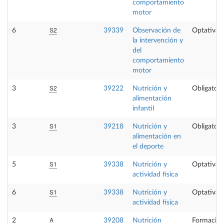
comportamiento
motor
S2
6
39339
Observación de
Optativa
la intervención y
del
comportamiento
motor
S2
3
39222
Nutrición y
Obligatori
alimentación
infantil
S1
3
39218
Nutrición y
Obligatori
alimentación en
el deporte
S1
5
39338
Nutrición y
Optativa
actividad física
S1
6
39338
Nutrición y
Optativa
actividad física
A
2
39208
Nutrición
Formación