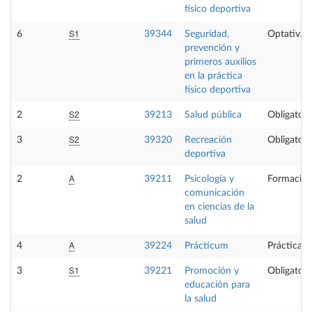
físico deportiva
S1
6
39344
Seguridad,
Optativa
prevención y
primeros auxilios
en la práctica
físico deportiva
S2
2
39213
Salud pública
Obligatori
S2
3
39320
Recreación
Obligatori
deportiva
A
2
39211
Psicología y
Formación
comunicación
en ciencias de la
salud
A
4
39224
Prácticum
Prácticas 
S1
3
39221
Promoción y
Obligatori
educación para
la salud