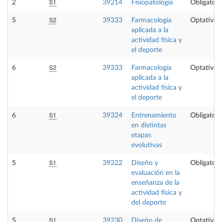
S1
2
39214
Fisiopatología
Obligatori
S2
5
39333
Farmacología
Optativa
aplicada a la
actividad física y
el deporte
S2
6
39333
Farmacología
Optativa
aplicada a la
actividad física y
el deporte
S1
6
39324
Entrenamiento
Obligatori
en distintas
etapas
evolutivas
S1
5
39322
Diseño y
Obligatori
evaluación en la
enseñanza de la
actividad física y
del deporte
S1
5
39230
Diseño de
Optativa