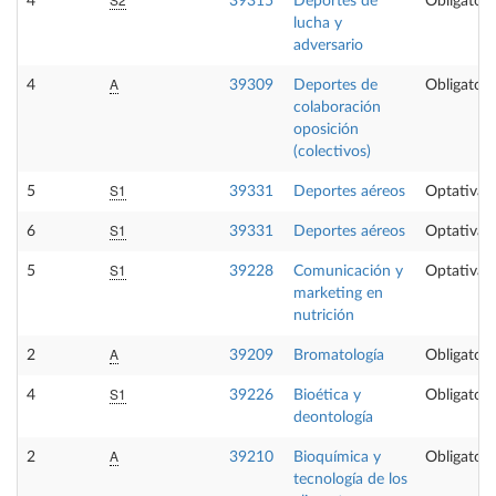
4
39315
Deportes de
Obligatori
lucha y
adversario
A
4
39309
Deportes de
Obligatori
colaboración
oposición
(colectivos)
S1
5
39331
Deportes aéreos
Optativa
S1
6
39331
Deportes aéreos
Optativa
S1
5
39228
Comunicación y
Optativa
marketing en
nutrición
A
2
39209
Bromatología
Obligatori
S1
4
39226
Bioética y
Obligatori
deontología
A
2
39210
Bioquímica y
Obligatori
tecnología de los