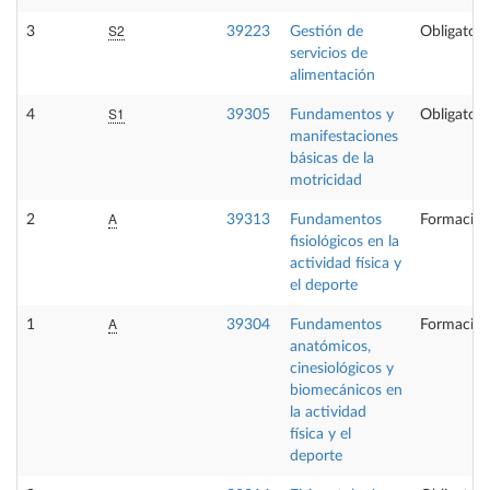
S2
3
39223
Gestión de
Obligatori
servicios de
alimentación
S1
4
39305
Fundamentos y
Obligatori
manifestaciones
básicas de la
motricidad
A
2
39313
Fundamentos
Formación
fisiológicos en la
actividad física y
el deporte
A
1
39304
Fundamentos
Formación
anatómicos,
cinesiológicos y
biomecánicos en
la actividad
física y el
deporte