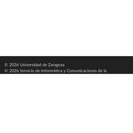
© 2026 Universidad de Zaragoza
© 2026 Servicio de Informática y Comunicaciones de la
Universidad de Zaragoza (
SICUZ
)
Universidad de Zaragoza
C/ Pedro Cerbuna, 12
ES-50009 Zaragoza
España / Spain
Tel: +34 976761000
ciu@unizar.es
Q-5018001-G