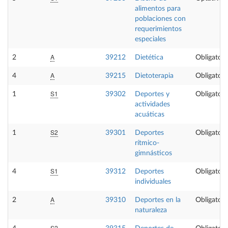
alimentos para
poblaciones con
requerimientos
especiales
A
2
39212
Dietética
Obligatori
A
4
39215
Dietoterapia
Obligatori
S1
1
39302
Deportes y
Obligatori
actividades
acuáticas
S2
1
39301
Deportes
Obligatori
rítmico-
gimnásticos
S1
4
39312
Deportes
Obligatori
individuales
A
2
39310
Deportes en la
Obligatori
naturaleza
S2