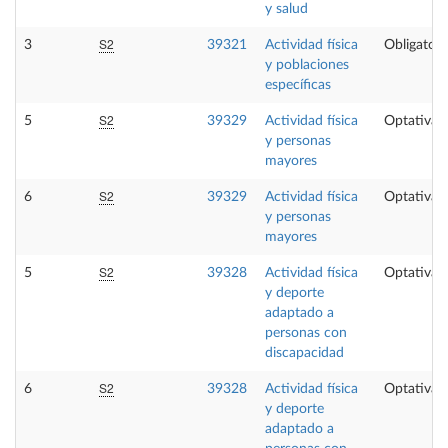
y salud
S2
3
39321
Actividad física
Obligatori
y poblaciones
específicas
S2
5
39329
Actividad física
Optativa
y personas
mayores
S2
6
39329
Actividad física
Optativa
y personas
mayores
S2
5
39328
Actividad física
Optativa
y deporte
adaptado a
personas con
discapacidad
S2
6
39328
Actividad física
Optativa
y deporte
adaptado a