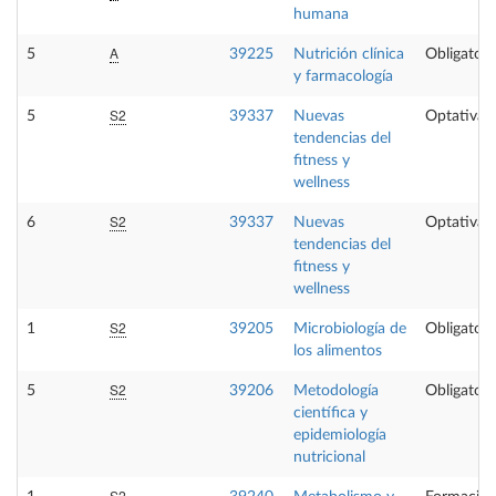
humana
A
5
39225
Nutrición clínica
Obligatori
y farmacología
S2
5
39337
Nuevas
Optativa
tendencias del
fitness y
wellness
S2
6
39337
Nuevas
Optativa
tendencias del
fitness y
wellness
S2
1
39205
Microbiología de
Obligatori
los alimentos
S2
5
39206
Metodología
Obligatori
científica y
epidemiología
nutricional
S2