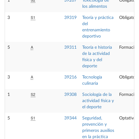
1
39207
Toxicología de
Obligatori
los alimentos
S1
3
39319
Teoría y práctica
Obligatori
del
entrenamiento
deportivo
A
5
39311
Teoría e historia
Formación
de la actividad
física y del
deporte
A
3
39216
Tecnología
Obligatori
culinaria
S2
1
39308
Sociología de la
Formación
actividad física y
el deporte
S1
5
39344
Seguridad,
Optativa
prevención y
primeros auxilios
en la práctica