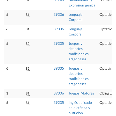
1
39240
Metabolismo y
Formación
Expresión génica
S1
5
39336
Lenguaje
Optativa
Corporal
S1
6
39336
Lenguaje
Optativa
Corporal
S2
5
39335
Juegos y
Optativa
deportes
tradicionales
aragoneses
S2
6
39335
Juegos y
Optativa
deportes
tradicionales
aragoneses
S1
1
39306
Juegos Motores
Obligatori
S1
5
39235
Inglés aplicado
Optativa
en dietética y
nutrición