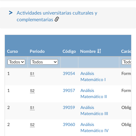
Actividades universitarias culturales y
complementarias
Curso
Periodo
Código
Nombre
Carácte
S1
1
39054
Análisis
Formaci
Matemático I
S2
1
39057
Análisis
Formaci
Matemático II
S1
2
39059
Análisis
Obligat
Matemático III
S2
2
39060
Análisis
Obligat
Matemático IV