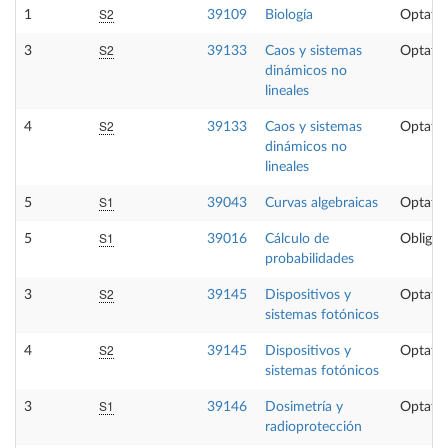
S2
1
39109
Biología
Optativ
S2
3
39133
Caos y sistemas
Optativ
dinámicos no
lineales
S2
4
39133
Caos y sistemas
Optativ
dinámicos no
lineales
S1
5
39043
Curvas algebraicas
Optativ
S1
5
39016
Cálculo de
Obligat
probabilidades
S2
3
39145
Dispositivos y
Optativ
sistemas fotónicos
S2
4
39145
Dispositivos y
Optativ
sistemas fotónicos
S1
3
39146
Dosimetría y
Optativ
radioprotección