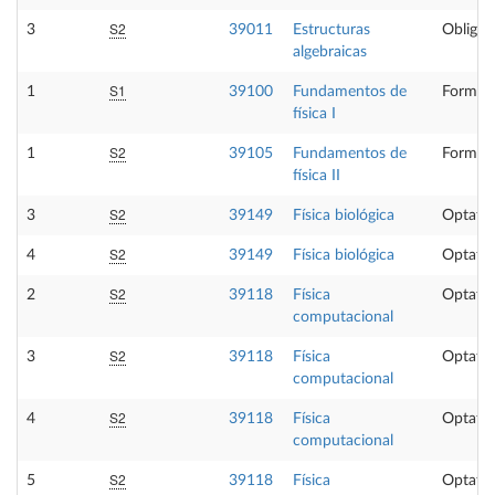
S2
3
39011
Estructuras
Obligat
algebraicas
S1
1
39100
Fundamentos de
Formaci
física I
S2
1
39105
Fundamentos de
Formaci
física II
S2
3
39149
Física biológica
Optativ
S2
4
39149
Física biológica
Optativ
S2
2
39118
Física
Optativ
computacional
S2
3
39118
Física
Optativ
computacional
S2
4
39118
Física
Optativ
computacional
S2
5
39118
Física
Optativ