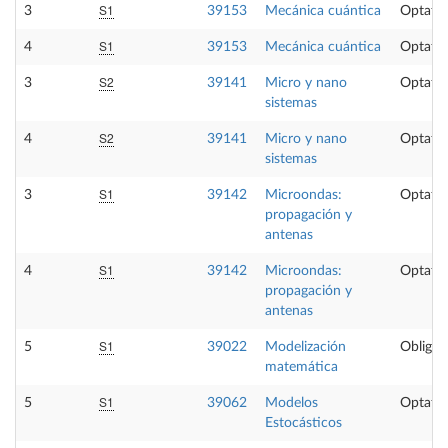
S1
3
39153
Mecánica cuántica
Optativ
S1
4
39153
Mecánica cuántica
Optativ
S2
3
39141
Micro y nano
Optativ
sistemas
S2
4
39141
Micro y nano
Optativ
sistemas
S1
3
39142
Microondas:
Optativ
propagación y
antenas
S1
4
39142
Microondas:
Optativ
propagación y
antenas
S1
5
39022
Modelización
Obligat
matemática
S1
5
39062
Modelos
Optativ
Estocásticos