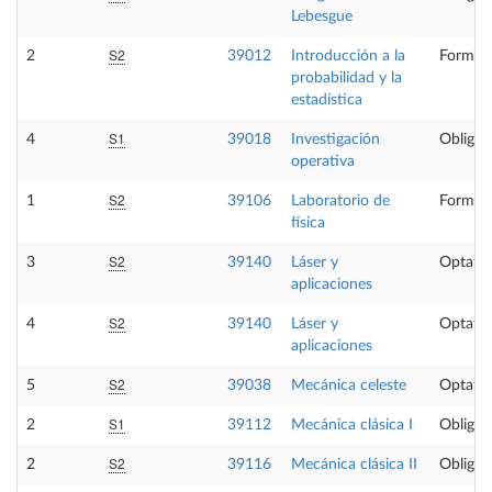
Lebesgue
S2
2
39012
Introducción a la
Formaci
probabilidad y la
estadística
S1
4
39018
Investigación
Obligat
operativa
S2
1
39106
Laboratorio de
Formaci
física
S2
3
39140
Láser y
Optativ
aplicaciones
S2
4
39140
Láser y
Optativ
aplicaciones
S2
5
39038
Mecánica celeste
Optativ
S1
2
39112
Mecánica clásica I
Obligat
S2
2
39116
Mecánica clásica II
Obligat