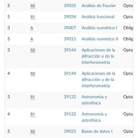
S2
5
39035
Análisis de Fourier
Optativ
S1
5
39034
Análisis funcional
Optativ
A
3
39007
Análisis numérico I
Obligat
A
5
39015
Análisis numérico II
Obligat
S2
3
39144
Aplicaciones de la
Optativ
difracción y de la
interferometría
S2
4
39144
Aplicaciones de la
Optativ
difracción y de la
interferometría
S1
3
39132
Astronomía y
Optativ
astrofísica
S1
4
39132
Astronomía y
Optativ
astrofísica
S2
5
39025
Bases de datos I
Optativ