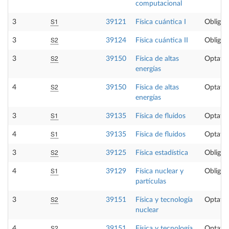
computacional
S1
3
39121
Física cuántica I
Obligat
S2
3
39124
Física cuántica II
Obligat
S2
3
39150
Física de altas
Optativ
energías
S2
4
39150
Física de altas
Optativ
energías
S1
3
39135
Física de fluidos
Optativ
S1
4
39135
Física de fluidos
Optativ
S2
3
39125
Física estadística
Obligat
S1
4
39129
Física nuclear y
Obligat
partículas
S2
3
39151
Física y tecnología
Optativ
nuclear
S2
4
39151
Física y tecnología
Optativ