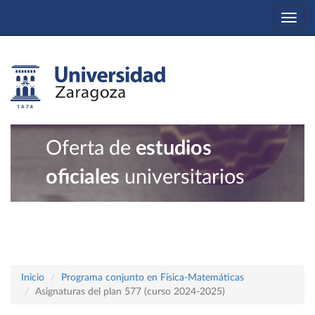
Togg
navi
Oferta de
estudios
oficiales
universitarios
Inicio
Programa conjunto en Física-Matemáticas
Asignaturas del plan 577 (curso 2024-2025)