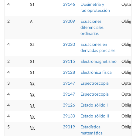
S1
4
39146
Dosimetría y
Optativ
radioprotección
A
2
39009
Ecuaciones
Obligat
diferenciales
ordinarias
S2
4
39020
Ecuaciones en
Obligat
derivadas parciales
S1
2
39115
Electromagnetismo
Obligat
S1
4
39128
Electrónica física
Obligat
S2
3
39147
Espectroscopia
Optativ
S2
4
39147
Espectroscopia
Optativ
S1
4
39126
Estado sólido I
Obligat
S2
4
39130
Estado sólido II
Obligat
S2
5
39019
Estadística
Obligat
matemática