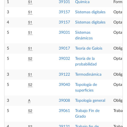
S1
1
39101
Química
Formaci
S1
3
39157
Sistemas digitales
Optativ
S1
4
39157
Sistemas digitales
Optativ
S1
5
39031
Sistemas
Optativ
dinámicos
S1
5
39017
Teoría de Galois
Obligat
S2
5
39032
Teoría de la
Optativ
probabilidad
S1
3
39122
Termodinámica
Obligat
S2
5
39040
Topología de
Optativ
superficies
A
3
39008
Topología general
Obligat
S2
5
39061
Trabajo Fin de
Trabajo
Grado
S2
4
39131
Trabajo fin de
Trabajo