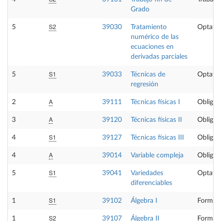
Grado
S2
5
39030
Tratamiento
Optativ
numérico de las
ecuaciones en
derivadas parciales
S1
5
39033
Técnicas de
Optativ
regresión
A
2
39111
Técnicas físicas I
Obligat
A
3
39120
Técnicas físicas II
Obligat
S1
4
39127
Técnicas físicas III
Obligat
A
4
39014
Variable compleja
Obligat
S1
5
39041
Variedades
Optativ
diferenciables
S1
1
39102
Álgebra I
Formaci
S2
1
39107
Álgebra II
Formaci