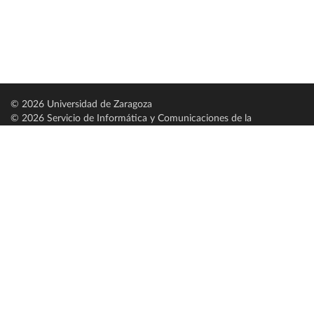
© 2026 Universidad de Zaragoza
© 2026 Servicio de Informática y Comunicaciones de la
Universidad de Zaragoza (
SICUZ
)
Universidad de Zaragoza
C/ Pedro Cerbuna, 12
ES-50009 Zaragoza
España / Spain
Tel: +34 976761000
ciu@unizar.es
Q-5018001-G
Servido por nodo: estudios