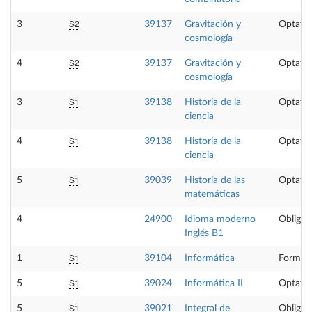
S2
3
39137
Gravitación y
Optativ
cosmología
S2
4
39137
Gravitación y
Optativ
cosmología
S1
3
39138
Historia de la
Optativ
ciencia
S1
4
39138
Historia de la
Optativ
ciencia
S1
5
39039
Historia de las
Optativ
matemáticas
4
24900
Idioma moderno
Obligat
Inglés B1
S1
1
39104
Informática
Formaci
S1
5
39024
Informática II
Optativ
S1
5
39021
Integral de
Obligat