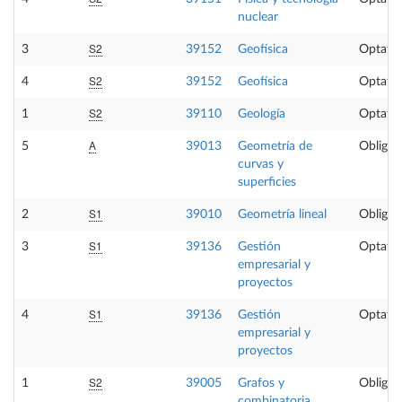
nuclear
S2
3
39152
Geofísica
Optativ
S2
4
39152
Geofísica
Optativ
S2
1
39110
Geología
Optativ
A
5
39013
Geometría de
Obligat
curvas y
superficies
S1
2
39010
Geometría lineal
Obligat
S1
3
39136
Gestión
Optativ
empresarial y
proyectos
S1
4
39136
Gestión
Optativ
empresarial y
proyectos
S2
1
39005
Grafos y
Obligat
combinatoria