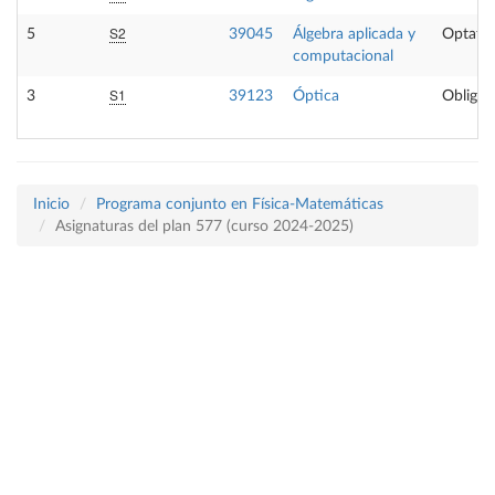
S2
5
39045
Álgebra aplicada y
Optativ
computacional
S1
3
39123
Óptica
Obligat
Inicio
Programa conjunto en Física-Matemáticas
Asignaturas del plan 577 (curso 2024-2025)