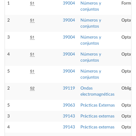
S1
1
39004
Números y
Formaci
conjuntos
S1
2
39004
Números y
Optativ
conjuntos
S1
3
39004
Números y
Optativ
conjuntos
S1
4
39004
Números y
Optativ
conjuntos
S1
5
39004
Números y
Optativ
conjuntos
S2
2
39119
Ondas
Obligat
electromagnéticas
5
39063
Prácticas Externas
Optativ
3
39143
Prácticas externas
Optativ
4
39143
Prácticas externas
Optativ