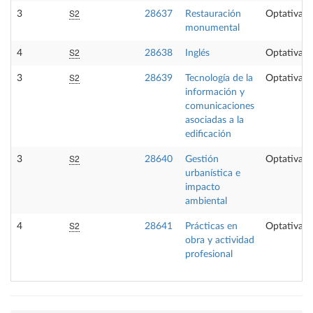
S2
3
28637
Restauración
Optativa
monumental
S2
4
28638
Inglés
Optativa
S2
3
28639
Tecnología de la
Optativa
información y
comunicaciones
asociadas a la
edificación
S2
3
28640
Gestión
Optativa
urbanística e
impacto
ambiental
S2
4
28641
Prácticas en
Optativa
obra y actividad
profesional