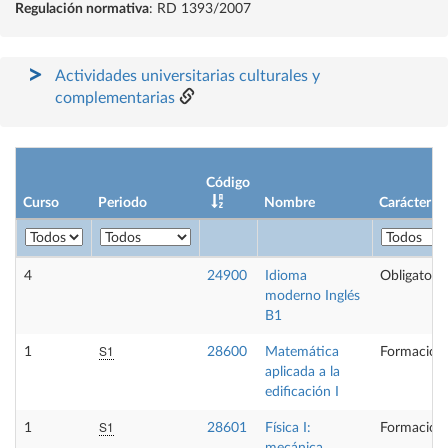
Regulación normativa
: RD 1393/2007
Actividades universitarias culturales y
complementarias
Código
Curso
Periodo
Nombre
Carácter
4
24900
Idioma
Obligatoria
moderno Inglés
B1
S1
1
28600
Matemática
Formación 
aplicada a la
edificación I
S1
1
28601
Física I:
Formación 