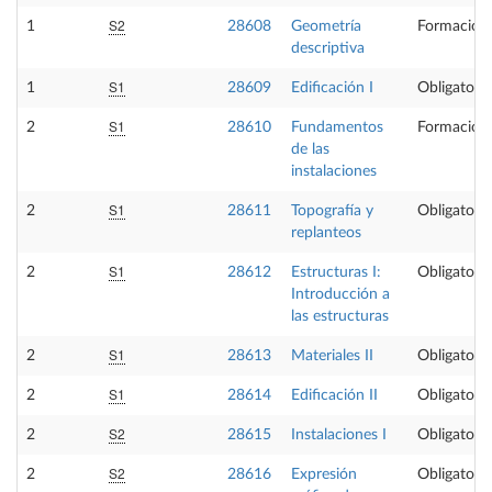
S2
1
28608
Geometría
Formación 
descriptiva
S1
1
28609
Edificación I
Obligatoria
S1
2
28610
Fundamentos
Formación 
de las
instalaciones
S1
2
28611
Topografía y
Obligatoria
replanteos
S1
2
28612
Estructuras I:
Obligatoria
Introducción a
las estructuras
S1
2
28613
Materiales II
Obligatoria
S1
2
28614
Edificación II
Obligatoria
S2
2
28615
Instalaciones I
Obligatoria
S2
2
28616
Expresión
Obligatoria