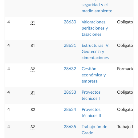
seguridad y el
medio ambiente
S1
4
28630
Valoraciones,
Obligatoria
peritaciones y
tasaciones
S1
4
28631
Estructuras IV:
Obligatoria
Geotecnia y
cimentaciones
S2
4
28632
Gestión
Formación 
económica y
empresa
S1
4
28633
Proyectos
Obligatoria
técnicos I
S2
4
28634
Proyectos
Obligatoria
técnicos II
S2
4
28635
Trabajo fin de
Trabajo fi
Grado