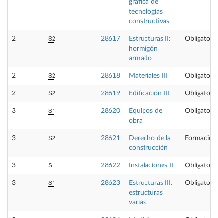
gráfica de
tecnologías
constructivas
S2
2
28617
Estructuras II:
Obligatoria
hormigón
armado
S2
2
28618
Materiales III
Obligatoria
S2
2
28619
Edificación III
Obligatoria
S1
3
28620
Equipos de
Obligatoria
obra
S2
3
28621
Derecho de la
Formación 
construcción
S1
3
28622
Instalaciones II
Obligatoria
S1
3
28623
Estructuras III:
Obligatoria
estructuras
varias