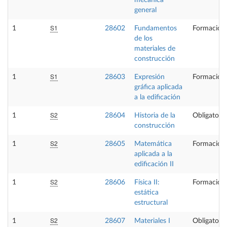
mecánica
general
S1
1
28602
Fundamentos
Formación 
de los
materiales de
construcción
S1
1
28603
Expresión
Formación 
gráfica aplicada
a la edificación
S2
1
28604
Historia de la
Obligatoria
construcción
S2
1
28605
Matemática
Formación 
aplicada a la
edificación II
S2
1
28606
Física II:
Formación 
estática
estructural
S2
1
28607
Materiales I
Obligatoria