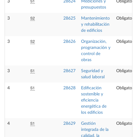
S1
3
28624
Mediciones y
Obligatoria
presupuestos
S2
3
28625
Mantenimiento
Obligatoria
y rehabilitación
de edificios
S2
3
28626
Organización,
Obligatoria
programación y
control de
obras
S1
3
28627
Seguridad y
Obligatoria
salud laboral
S1
4
28628
Edificación
Obligatoria
sostenible y
eficiencia
energética de
los edificios
S1
4
28629
Gestión
Obligatoria
integrada de la
calidad, la