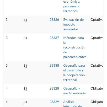
económica:
procesos y
territorios
S1
3
28336
Evaluación de
Optativa
impacto
ambiental
S1
3
28337
Métodos para
Optativa
la
reconstrucción
de
paleoambientes
S1
3
28338
Geografía para
Optativa
el desarrollo y
la cooperación
territorial
S1
4
28328
Geografía y
Obligatoria
medioambiente
S1
4
28329
Análisis
Obligatoria
integrado del