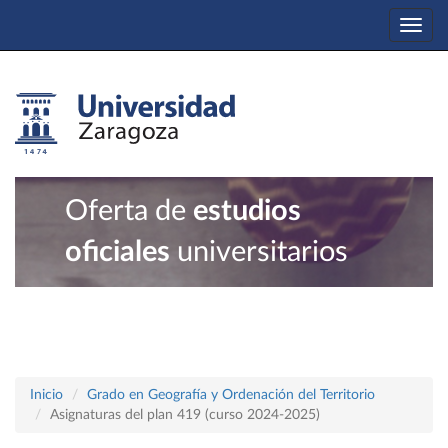
Togg
navi
Oferta de
estudios
oficiales
universitarios
Inicio
Grado en Geografía y Ordenación del Territorio
Asignaturas del plan 419 (curso 2024-2025)