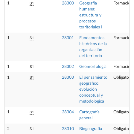
S1
1
28300
Geografía
Formación 
humana:
estructura y
procesos
territoriales I
S1
1
28301
Fundamentos
Formación 
históricos de la
organización
del territorio
S1
1
28302
Geomorfología
Formación 
S1
1
28303
El pensamiento
Obligatoria
geográfico:
evolución
conceptual y
metodológica
S1
1
28304
Cartografía
Obligatoria
general
S1
2
28310
Biogeografía
Obligatoria