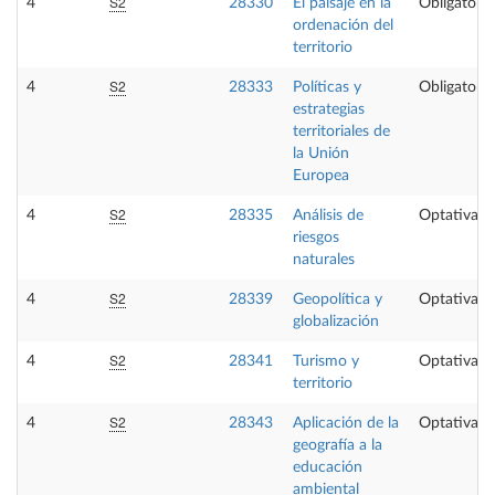
S2
4
28330
El paisaje en la
Obligatoria
ordenación del
territorio
S2
4
28333
Políticas y
Obligatoria
estrategias
territoriales de
la Unión
Europea
S2
4
28335
Análisis de
Optativa
riesgos
naturales
S2
4
28339
Geopolítica y
Optativa
globalización
S2
4
28341
Turismo y
Optativa
territorio
S2
4
28343
Aplicación de la
Optativa
geografía a la
educación
ambiental