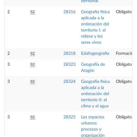
territorial
S2
2
28316
Geografía física
Obligatoria
aplicada a la
ordenación del
territorio I: el
relieve y los
seres vivos
S2
2
28318
Edafogeografía
Formación 
S2
3
28323
Geografía de
Obligatoria
Aragón
S2
3
28324
Geografía física
Obligatoria
aplicada a la
ordenación del
territorio II: el
clima y el agua
S2
3
28325
Los espacios
Obligatoria
urbanos:
procesos y
organización