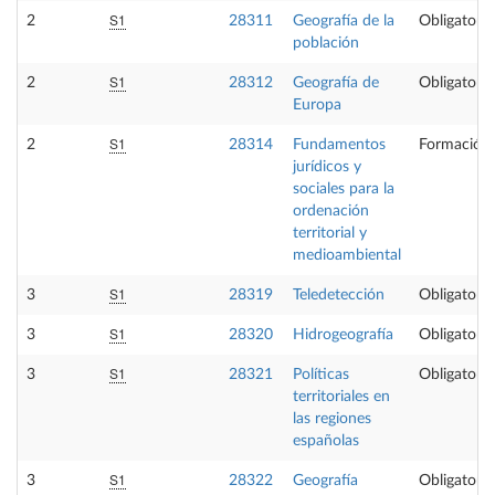
S1
2
28311
Geografía de la
Obligatoria
población
S1
2
28312
Geografía de
Obligatoria
Europa
S1
2
28314
Fundamentos
Formación 
jurídicos y
sociales para la
ordenación
territorial y
medioambiental
S1
3
28319
Teledetección
Obligatoria
S1
3
28320
Hidrogeografía
Obligatoria
S1
3
28321
Políticas
Obligatoria
territoriales en
las regiones
españolas
S1
3
28322
Geografía
Obligatoria