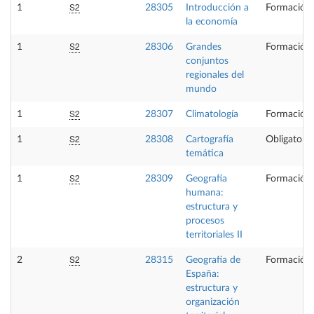
S2
1
28305
Introducción a
Formación 
la economía
S2
1
28306
Grandes
Formación 
conjuntos
regionales del
mundo
S2
1
28307
Climatología
Formación 
S2
1
28308
Cartografía
Obligatoria
temática
S2
1
28309
Geografía
Formación 
humana:
estructura y
procesos
territoriales II
S2
2
28315
Geografía de
Formación 
España:
estructura y
organización