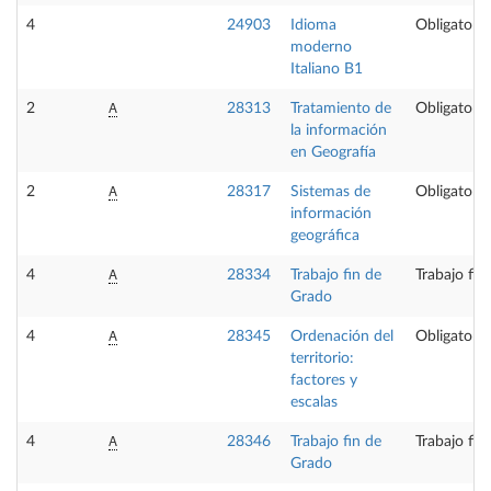
4
24903
Idioma
Obligatoria
moderno
Italiano B1
A
2
28313
Tratamiento de
Obligatoria
la información
en Geografía
A
2
28317
Sistemas de
Obligatoria
información
geográfica
A
4
28334
Trabajo fin de
Trabajo fin
Grado
A
4
28345
Ordenación del
Obligatoria
territorio:
factores y
escalas
A
4
28346
Trabajo fin de
Trabajo fin
Grado