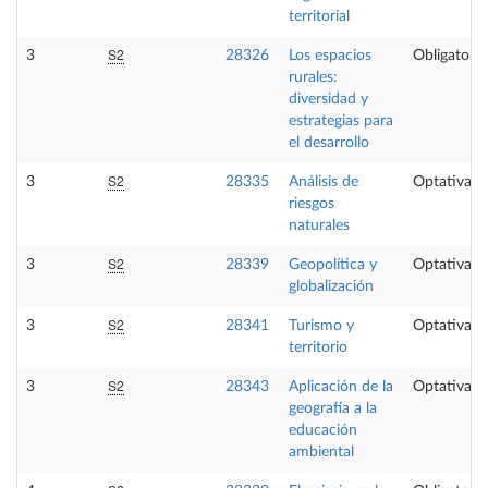
territorial
S2
3
28326
Los espacios
Obligatoria
rurales:
diversidad y
estrategias para
el desarrollo
S2
3
28335
Análisis de
Optativa
riesgos
naturales
S2
3
28339
Geopolítica y
Optativa
globalización
S2
3
28341
Turismo y
Optativa
territorio
S2
3
28343
Aplicación de la
Optativa
geografía a la
educación
ambiental