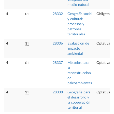
medio natural
S1
4
28332
Geografía social
Obligatoria
y cultural:
procesos y
patrones
territoriales
S1
4
28336
Evaluación de
Optativa
impacto
ambiental
S1
4
28337
Métodos para
Optativa
la
reconstrucción
de
paleoambientes
S1
4
28338
Geografía para
Optativa
el desarrollo y
la cooperación
territorial