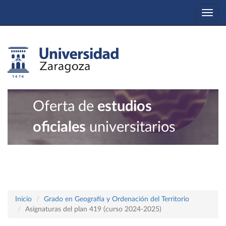
Togg
navi
Oferta de
estudios
oficiales
universitarios
Inicio
Grado en Geografía y Ordenación del Territorio
Asignaturas del plan 419 (curso 2024-2025)