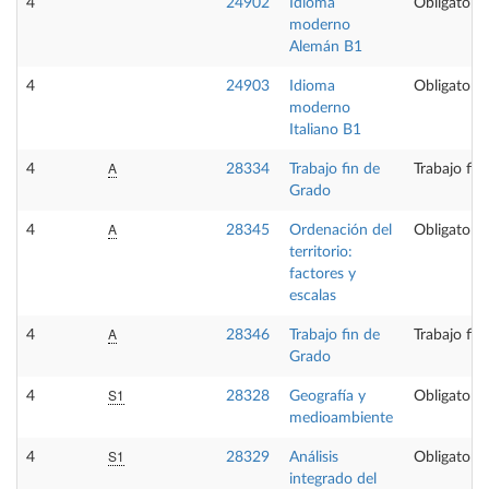
4
24902
Idioma
Obligatoria
moderno
Alemán B1
4
24903
Idioma
Obligatoria
moderno
Italiano B1
A
4
28334
Trabajo fin de
Trabajo fin
Grado
A
4
28345
Ordenación del
Obligatoria
territorio:
factores y
escalas
A
4
28346
Trabajo fin de
Trabajo fin
Grado
S1
4
28328
Geografía y
Obligatoria
medioambiente
S1
4
28329
Análisis
Obligatoria
integrado del