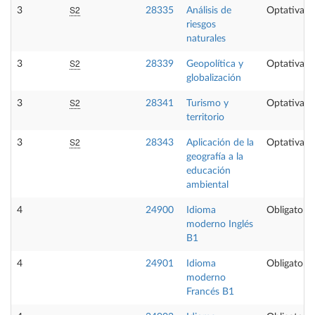
S2
3
28335
Análisis de
Optativa
riesgos
naturales
S2
3
28339
Geopolítica y
Optativa
globalización
S2
3
28341
Turismo y
Optativa
territorio
S2
3
28343
Aplicación de la
Optativa
geografía a la
educación
ambiental
4
24900
Idioma
Obligatoria
moderno Inglés
B1
4
24901
Idioma
Obligatoria
moderno
Francés B1