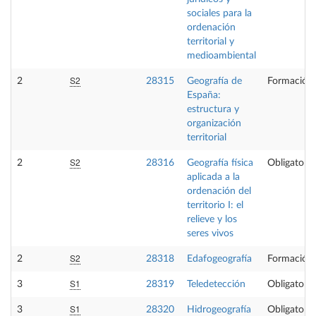
sociales para la
ordenación
territorial y
medioambiental
S2
2
28315
Geografía de
Formación 
España:
estructura y
organización
territorial
S2
2
28316
Geografía física
Obligatoria
aplicada a la
ordenación del
territorio I: el
relieve y los
seres vivos
S2
2
28318
Edafogeografía
Formación 
S1
3
28319
Teledetección
Obligatoria
S1
3
28320
Hidrogeografía
Obligatoria