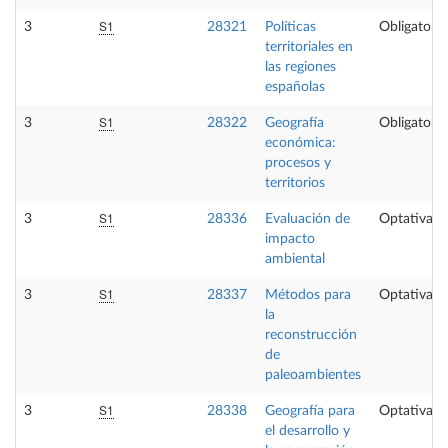
S1
3
28321
Políticas
Obligatoria
territoriales en
las regiones
españolas
S1
3
28322
Geografía
Obligatoria
económica:
procesos y
territorios
S1
3
28336
Evaluación de
Optativa
impacto
ambiental
S1
3
28337
Métodos para
Optativa
la
reconstrucción
de
paleoambientes
S1
3
28338
Geografía para
Optativa
el desarrollo y