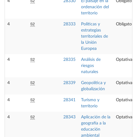
S2
4
28330
El paisaje en la
Obligatoria
ordenación del
territorio
S2
4
28333
Políticas y
Obligatoria
estrategias
territoriales de
la Unión
Europea
S2
4
28335
Análisis de
Optativa
riesgos
naturales
S2
4
28339
Geopolítica y
Optativa
globalización
S2
4
28341
Turismo y
Optativa
territorio
S2
4
28343
Aplicación de la
Optativa
geografía a la
educación
ambiental