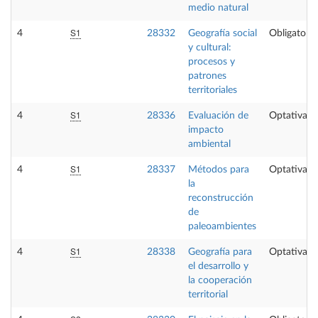
medio natural
S1
4
28332
Geografía social
Obligatoria
y cultural:
procesos y
patrones
territoriales
S1
4
28336
Evaluación de
Optativa
impacto
ambiental
S1
4
28337
Métodos para
Optativa
la
reconstrucción
de
paleoambientes
S1
4
28338
Geografía para
Optativa
el desarrollo y
la cooperación
territorial