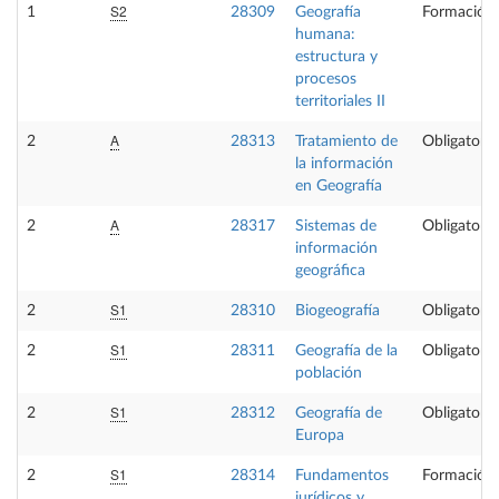
S2
1
28309
Geografía
Formación 
humana:
estructura y
procesos
territoriales II
A
2
28313
Tratamiento de
Obligatoria
la información
en Geografía
A
2
28317
Sistemas de
Obligatoria
información
geográfica
S1
2
28310
Biogeografía
Obligatoria
S1
2
28311
Geografía de la
Obligatoria
población
S1
2
28312
Geografía de
Obligatoria
Europa
S1
2
28314
Fundamentos
Formación 
jurídicos y