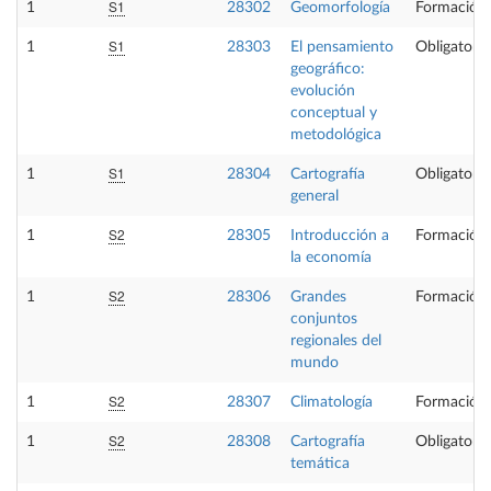
S1
1
28302
Geomorfología
Formación 
S1
1
28303
El pensamiento
Obligatoria
geográfico:
evolución
conceptual y
metodológica
S1
1
28304
Cartografía
Obligatoria
general
S2
1
28305
Introducción a
Formación 
la economía
S2
1
28306
Grandes
Formación 
conjuntos
regionales del
mundo
S2
1
28307
Climatología
Formación 
S2
1
28308
Cartografía
Obligatoria
temática