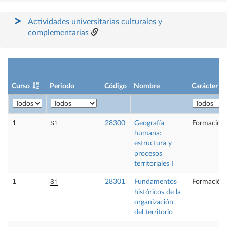
Actividades universitarias culturales y
complementarias
Curso
Periodo
Código
Nombre
Carácter
S1
1
28300
Geografía
Formación 
humana:
estructura y
procesos
territoriales I
S1
1
28301
Fundamentos
Formación 
históricos de la
organización
del territorio