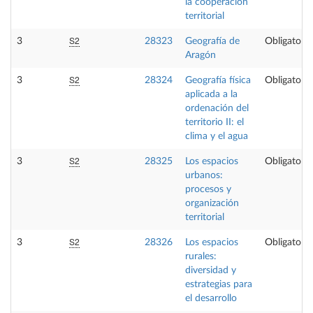
la cooperación
territorial
S2
3
28323
Geografía de
Obligatoria
Aragón
S2
3
28324
Geografía física
Obligatoria
aplicada a la
ordenación del
territorio II: el
clima y el agua
S2
3
28325
Los espacios
Obligatoria
urbanos:
procesos y
organización
territorial
S2
3
28326
Los espacios
Obligatoria
rurales:
diversidad y
estrategias para
el desarrollo