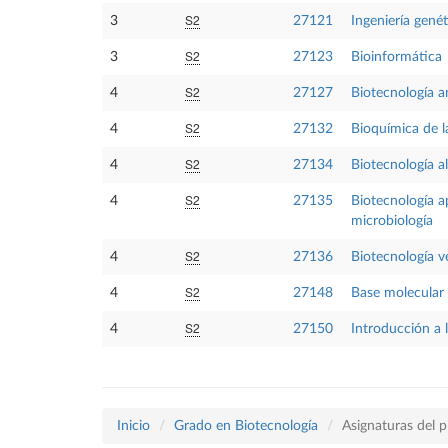
S2
3
27121
Ingeniería genét
S2
3
27123
Bioinformática
S2
4
27127
Biotecnología a
S2
4
27132
Bioquímica de l
S2
4
27134
Biotecnología a
S2
4
27135
Biotecnología ap
microbiología
S2
4
27136
Biotecnología ve
S2
4
27148
Base molecular 
S2
4
27150
Introducción a l
Inicio
Grado en Biotecnología
Asignaturas del 