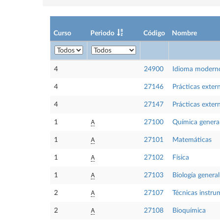
Curso
Periodo
Código
Nombre
4
24900
Idioma moderno
4
27146
Prácticas exter
4
27147
Prácticas exter
A
1
27100
Química genera
A
1
27101
Matemáticas
A
1
27102
Física
A
1
27103
Biología general
A
2
27107
Técnicas instru
A
2
27108
Bioquímica