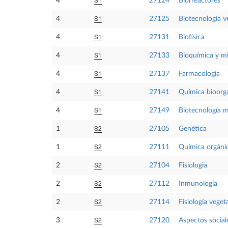
4
27124
Biorreactores
S1
4
27125
Biotecnología v
S1
4
27131
Biofísica
S1
4
27133
Bioquímica y mi
S1
4
27137
Farmacología
S1
4
27141
Química bioorg
S1
4
27149
Biotecnología m
S2
1
27105
Genética
S2
1
27111
Química orgáni
S2
2
27104
Fisiologia
S2
2
27112
Inmunología
S2
2
27114
Fisiología veget
S2
3
27120
Aspectos sociale