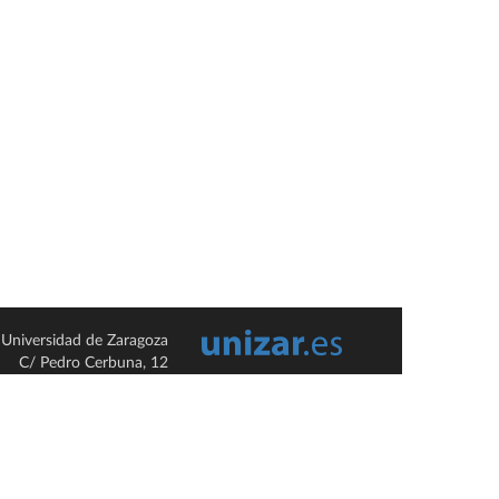
Universidad de Zaragoza
C/ Pedro Cerbuna, 12
ES-50009 Zaragoza
España / Spain
Tel: +34 976761000
ciu@unizar.es
Q-5018001-G