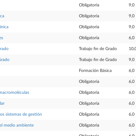
Obligatoria
9,0
ica
Obligatoria
9,0
ínica
Obligatoria
9,0
es
Obligatoria
6,0
Grado
Trabajo fin de Grado
10,
Grado
Trabajo fin de Grado
9,0
Formación Básica
6,0
Obligatoria
6,0
 macromoléculas
Obligatoria
6,0
lar
Obligatoria
6,0
los sistemas de gestión
Obligatoria
6,0
del medio ambiente
Obligatoria
6,0