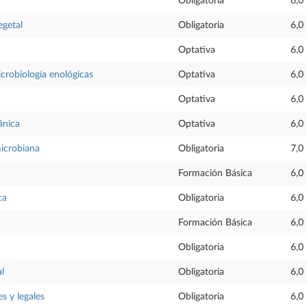
Obligatoria
6,0
egetal
Obligatoria
6,0
Optativa
6,0
crobiología enológicas
Optativa
6,0
Optativa
6,0
ánica
Optativa
6,0
icrobiana
Obligatoria
7,0
Formación Básica
6,0
ca
Obligatoria
6,0
Formación Básica
6,0
Obligatoria
6,0
al
Obligatoria
6,0
s y legales
Obligatoria
6,0