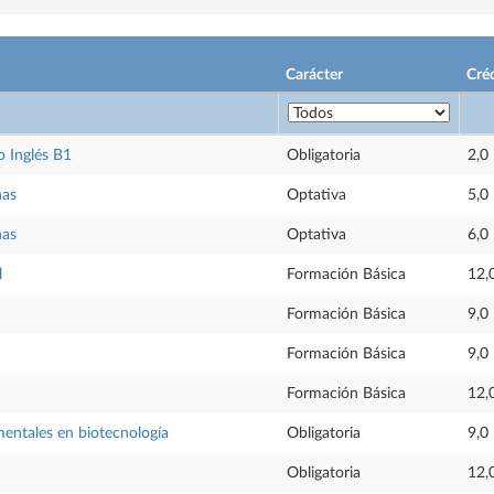
Carácter
Cré
 Inglés B1
Obligatoria
2,0
nas
Optativa
5,0
nas
Optativa
6,0
l
Formación Básica
12,
Formación Básica
9,0
Formación Básica
9,0
Formación Básica
12,
mentales en biotecnología
Obligatoria
9,0
Obligatoria
12,