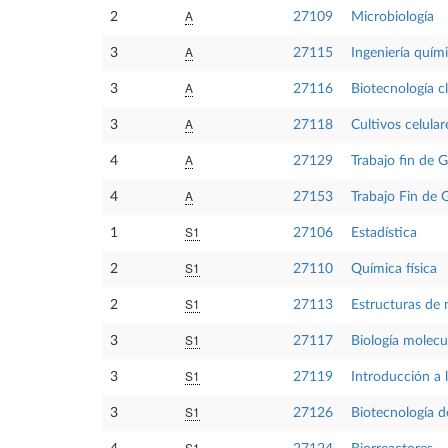
A
2
27109
Microbiología
A
3
27115
Ingeniería quím
A
3
27116
Biotecnología cl
A
3
27118
Cultivos celular
A
4
27129
Trabajo fin de 
A
4
27153
Trabajo Fin de 
S1
1
27106
Estadística
S1
2
27110
Química física
S1
2
27113
Estructuras de
S1
3
27117
Biología molecu
S1
3
27119
Introducción a 
S1
3
27126
Biotecnología 
S1