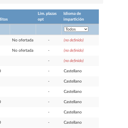
Lím. plazas
Idioma de
ditos
opt
impartición
No ofertada
-
(no definido)
No ofertada
-
(no definido)
-
(no definido)
0
-
Castellano
-
Castellano
-
Castellano
0
-
Castellano
-
Castellano
0
-
Castellano