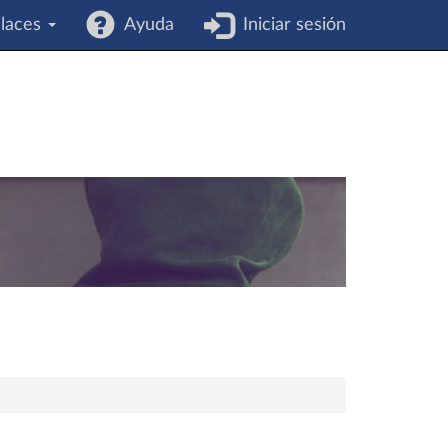
laces
Ayuda
Iniciar sesión