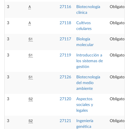
A
3
27116
Biotecnología
Obligatoria
clínica
A
3
27118
Cultivos
Obligatoria
celulares
S1
3
27117
Biología
Obligatoria
molecular
S1
3
27119
Introducción a
Obligatoria
los sistemas de
gestión
S1
3
27126
Biotecnología
Obligatoria
del medio
ambiente
S2
3
27120
Aspectos
Obligatoria
sociales y
legales
S2
3
27121
Ingeniería
Obligatoria
genética