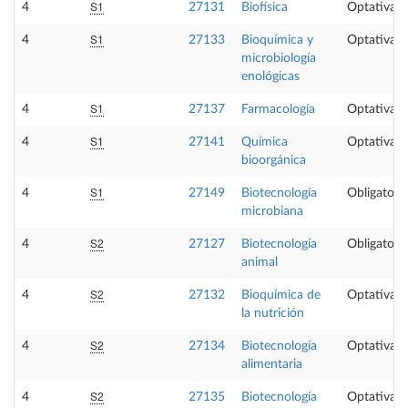
S1
4
27131
Biofísica
Optativa
S1
4
27133
Bioquímica y
Optativa
microbiología
enológicas
S1
4
27137
Farmacología
Optativa
S1
4
27141
Química
Optativa
bioorgánica
S1
4
27149
Biotecnología
Obligatoria
microbiana
S2
4
27127
Biotecnología
Obligatoria
animal
S2
4
27132
Bioquímica de
Optativa
la nutrición
S2
4
27134
Biotecnología
Optativa
alimentaria
S2
4
27135
Biotecnología
Optativa