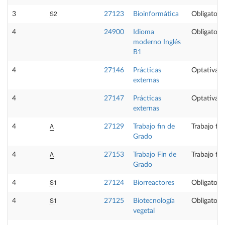
S2
3
27123
Bioinformática
Obligatoria
4
24900
Idioma
Obligatoria
moderno Inglés
B1
4
27146
Prácticas
Optativa
externas
4
27147
Prácticas
Optativa
externas
A
4
27129
Trabajo fin de
Trabajo fi
Grado
A
4
27153
Trabajo Fin de
Trabajo fi
Grado
S1
4
27124
Biorreactores
Obligatoria
S1
4
27125
Biotecnología
Obligatoria
vegetal