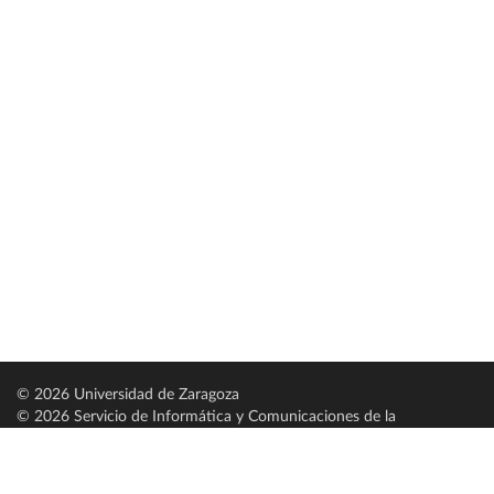
© 2026 Universidad de Zaragoza
© 2026 Servicio de Informática y Comunicaciones de la
Universidad de Zaragoza (
SICUZ
)
Universidad de Zaragoza
C/ Pedro Cerbuna, 12