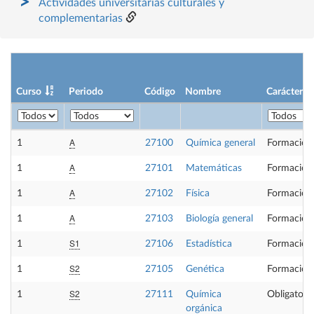
Actividades universitarias culturales y
complementarias
Curso
Periodo
Código
Nombre
Carácter
A
1
27100
Química general
Formación
A
1
27101
Matemáticas
Formación
A
1
27102
Física
Formación
A
1
27103
Biología general
Formación
S1
1
27106
Estadística
Formación
S2
1
27105
Genética
Formación
S2
1
27111
Química
Obligatoria
orgánica