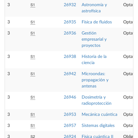
S1
3
26932
Astronomía y
Optativ
astrofísica
S1
3
26935
Física de fluidos
Optativ
S1
3
26936
Gestión
Optativ
empresarial y
proyectos
S1
3
26938
Historia de la
Optativ
ciencia
S1
3
26942
Microondas:
Optativ
propagación y
antenas
S1
3
26946
Dosimetría y
Optativ
radioprotección
S1
3
26953
Mecánica cuántica
Optativ
S1
3
26957
Sistemas digitales
Optativ
S2
3
26924
Física cuántica II
Obligat