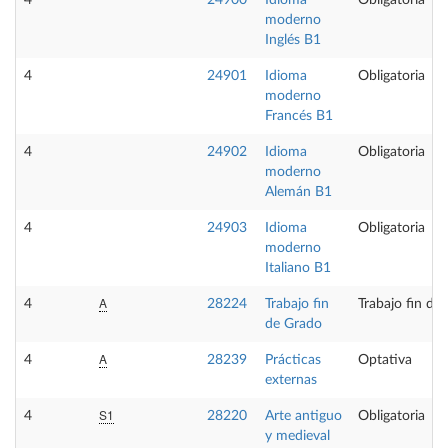
4
24900
Idioma
Obligatoria
moderno
Inglés B1
4
24901
Idioma
Obligatoria
moderno
Francés B1
4
24902
Idioma
Obligatoria
moderno
Alemán B1
4
24903
Idioma
Obligatoria
moderno
Italiano B1
A
4
28224
Trabajo fin
Trabajo fin de
de Grado
A
4
28239
Prácticas
Optativa
externas
S1
4
28220
Arte antiguo
Obligatoria
y medieval