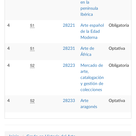
en la
península
Ibérica
S1
4
28221
Arte español
Obligatoria
de la Edad
Moderna
S1
4
28231
Arte de
Optativa
África
S2
4
28223
Mercado de
Obligatoria
arte,
catalogación
y gestión de
colecciones
S2
4
28233
Arte
Optativa
aragonés