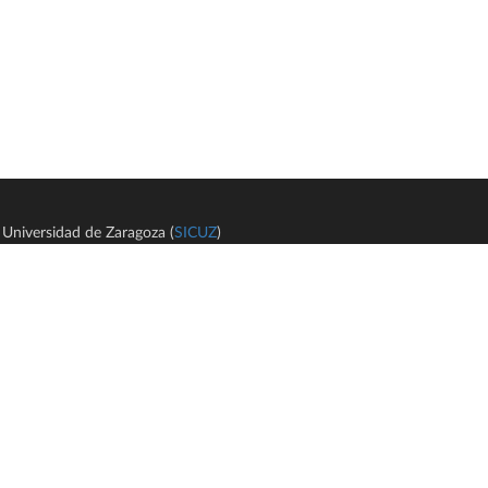
Universidad de Zaragoza (
SICUZ
)
Avi