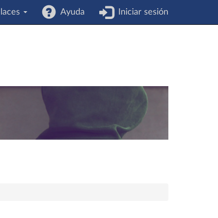
laces
Ayuda
Iniciar sesión