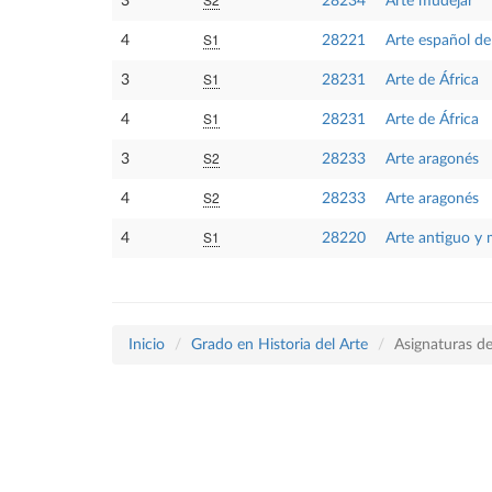
3
28234
Arte mudéjar
S1
4
28221
Arte español d
S1
3
28231
Arte de África
S1
4
28231
Arte de África
S2
3
28233
Arte aragonés
S2
4
28233
Arte aragonés
S1
4
28220
Arte antiguo y 
Inicio
Grado en Historia del Arte
Asignaturas d