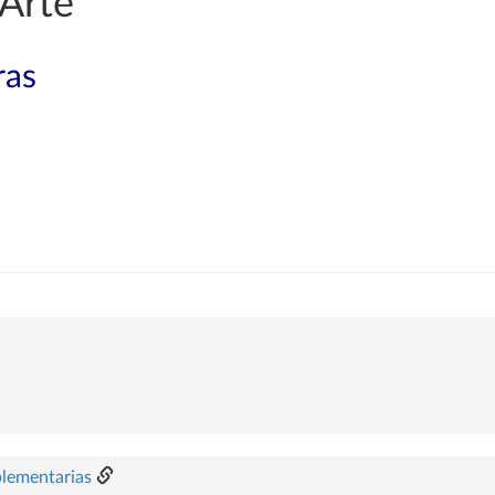
 Arte
ras
plementarias