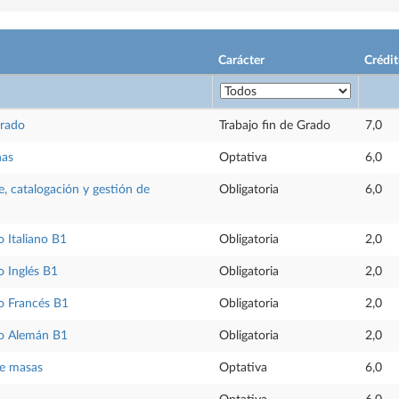
Carácter
Crédit
Grado
Trabajo fin de Grado
7,0
nas
Optativa
6,0
, catalogación y gestión de
Obligatoria
6,0
 Italiano B1
Obligatoria
2,0
 Inglés B1
Obligatoria
2,0
o Francés B1
Obligatoria
2,0
o Alemán B1
Obligatoria
2,0
de masas
Optativa
6,0