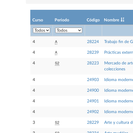
Curso
Periodo
Código
Nombre
A
4
28224
Trabajo fin de 
A
4
28239
Prácticas exter
S2
4
28223
Mercado de arte
colecciones
4
24903
Idioma moderno
4
24900
Idioma moderno
4
24901
Idioma modern
4
24902
Idioma modern
S2
3
28229
Arte y cultura 
S2