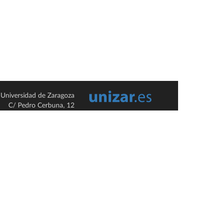
Universidad de Zaragoza
C/ Pedro Cerbuna, 12
ES-50009 Zaragoza
España / Spain
Tel: +34 976761000
ciu@unizar.es
Q-5018001-G
so legal
|
Condiciones generales de uso
|
Política de privacidad