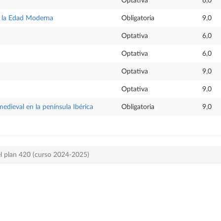
Optativa
6,0
e la Edad Moderna
Obligatoria
9,0
Optativa
6,0
Optativa
6,0
Optativa
9,0
Optativa
9,0
medieval en la península Ibérica
Obligatoria
9,0
el plan 420 (curso 2024-2025)