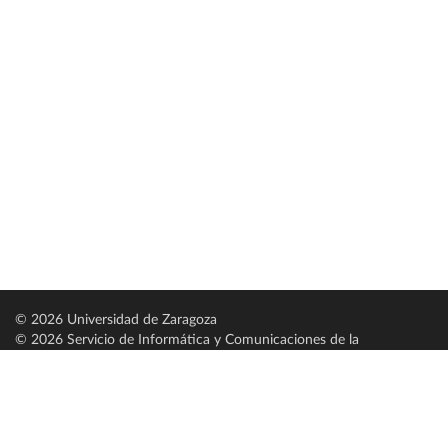
© 2026 Universidad de Zaragoza
© 2026 Servicio de Informática y Comunicaciones de la
Universidad de Zaragoza (
SICUZ
)
Universidad de Zaragoza
C/ Pedro Cerbuna, 12
ES-50009 Zaragoza
España / Spain