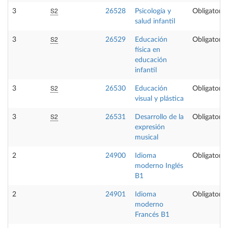
S2
3
26528
Psicología y
Obligatoria
salud infantil
S2
3
26529
Educación
Obligatoria
física en
educación
infantil
S2
3
26530
Educación
Obligatoria
visual y plástica
S2
3
26531
Desarrollo de la
Obligatoria
expresión
musical
2
24900
Idioma
Obligatoria
moderno Inglés
B1
2
24901
Idioma
Obligatoria
moderno
Francés B1