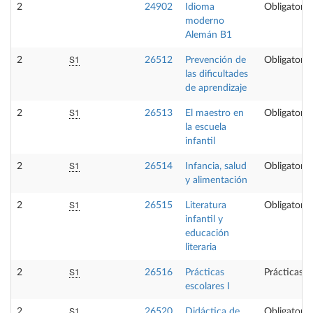
2
24902
Idioma
Obligatoria
moderno
Alemán B1
S1
2
26512
Prevención de
Obligatoria
las dificultades
de aprendizaje
S1
2
26513
El maestro en
Obligatoria
la escuela
infantil
S1
2
26514
Infancia, salud
Obligatoria
y alimentación
S1
2
26515
Literatura
Obligatoria
infantil y
educación
literaria
S1
2
26516
Prácticas
Prácticas e
escolares I
S1
2
26520
Didáctica de
Obligatoria