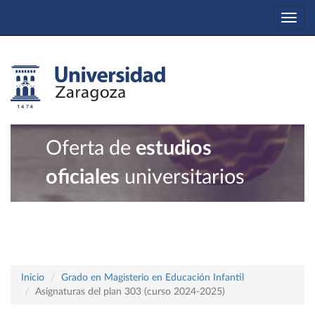
Togg
navi
Oferta de
estudios
oficiales
universitarios
Inicio
Grado en Magisterio en Educación Infantil
Asignaturas del plan 303 (curso 2024-2025)