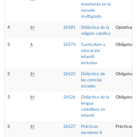
enseñanza en la
escuela
multigrado
S1
4
26581
Didáctica de la
Optativa
religión católica
A
3
26573
Curriculum y
Obligatoria
educación
infantil
inclusiva
S1
3
26525
Didáctica de
Obligatoria
las ciencias
sociales
S1
3
26526
Didáctica de la
Obligatoria
lengua
castellana en
infantil
S1
3
26527
Prácticas
Prácticas e
escolares II