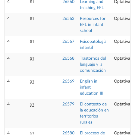
S1
4
26560
Learning and
Optativa
teaching EFL
S1
4
26563
Resources for
Optativa
EFL in infant
school
S1
4
26567
Psicopatología
Optativa
infantil
S1
4
26568
Trastornos del
Optativa
lenguaje y la
comunicación
S1
4
26569
English in
Optativa
infant
education III
S1
4
26579
El contexto de
Optativa
la educación en
territorios
rurales
S1
4
26580
El proceso de
Optativa