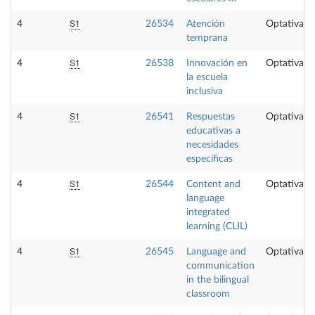
S1
4
26534
Atención
Optativa
temprana
S1
4
26538
Innovación en
Optativa
la escuela
inclusiva
S1
4
26541
Respuestas
Optativa
educativas a
necesidades
específicas
S1
4
26544
Content and
Optativa
language
integrated
learning (CLIL)
S1
4
26545
Language and
Optativa
communication
in the bilingual
classroom