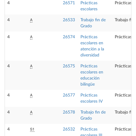
4
26571
Prácticas
Prácticas e
escolares
A
4
26533
Trabajo fin de
Trabajo fin
Grado
A
4
26574
Prácticas
Prácticas e
escolares en
atención a la
diversidad
A
4
26575
Prácticas
Prácticas e
escolares en
educación
bilingüe
A
4
26577
Prácticas
Prácticas e
escolares IV
A
4
26578
Trabajo fin de
Trabajo fin
Grado
S1
4
26532
Prácticas
Prácticas e
escolares III