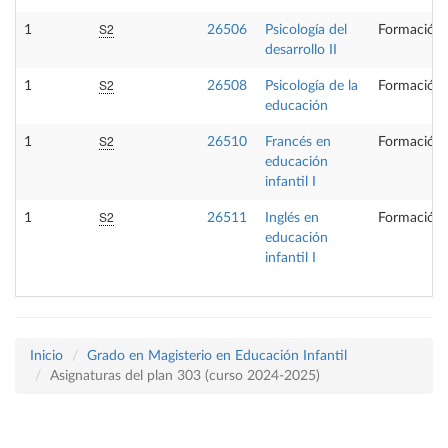
S2
1
26506
Psicología del
Formación 
desarrollo II
S2
1
26508
Psicología de la
Formación 
educación
S2
1
26510
Francés en
Formación 
educación
infantil I
S2
1
26511
Inglés en
Formación 
educación
infantil I
Inicio
Grado en Magisterio en Educación Infantil
Asignaturas del plan 303 (curso 2024-2025)