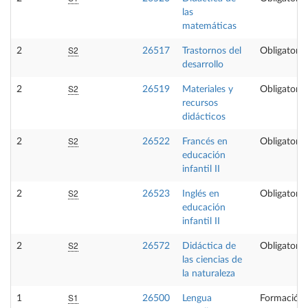
las
matemáticas
S2
2
26517
Trastornos del
Obligatoria
desarrollo
S2
2
26519
Materiales y
Obligatoria
recursos
didácticos
S2
2
26522
Francés en
Obligatoria
educación
infantil II
S2
2
26523
Inglés en
Obligatoria
educación
infantil II
S2
2
26572
Didáctica de
Obligatoria
las ciencias de
la naturaleza
S1
1
26500
Lengua
Formación 