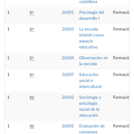
castellana
S1
1
26501
Psicología del
Formación 
desarrollo I
S1
1
26503
La escuela
Formación 
infantil como
espacio
educativo
S1
1
26504
Observación en
Formación 
la escuela
S1
1
26507
Educación
Formación 
social e
intercultural
S2
1
26502
Sociología y
Formación 
psicología
social de la
educación
S2
1
26505
Evaluación de
Formación 
contextos