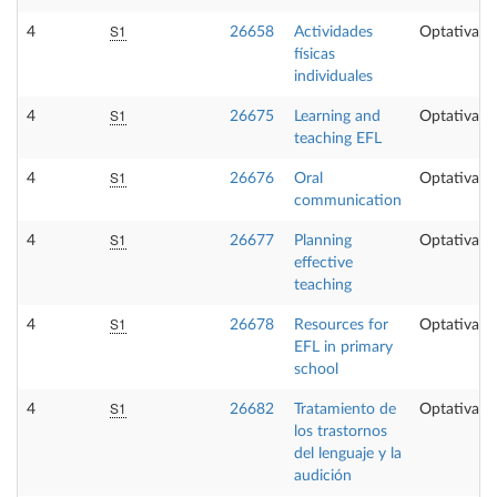
S1
4
26658
Actividades
Optativa
físicas
individuales
S1
4
26675
Learning and
Optativa
teaching EFL
S1
4
26676
Oral
Optativa
communication
S1
4
26677
Planning
Optativa
effective
teaching
S1
4
26678
Resources for
Optativa
EFL in primary
school
S1
4
26682
Tratamiento de
Optativa
los trastornos
del lenguaje y la
audición