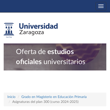
Togg
navi
Oferta de
estudios
oficiales
universitarios
Inicio
Grado en Magisterio en Educación Primaria
Asignaturas del plan 300 (curso 2024-2025)