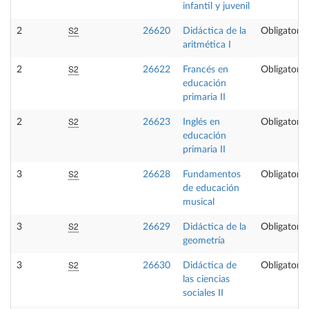
infantil y juvenil
S2
2
26620
Didáctica de la
Obligatoria
aritmética I
S2
2
26622
Francés en
Obligatoria
educación
primaria II
S2
2
26623
Inglés en
Obligatoria
educación
primaria II
S2
3
26628
Fundamentos
Obligatoria
de educación
musical
S2
3
26629
Didáctica de la
Obligatoria
geometría
S2
3
26630
Didáctica de
Obligatoria
las ciencias
sociales II