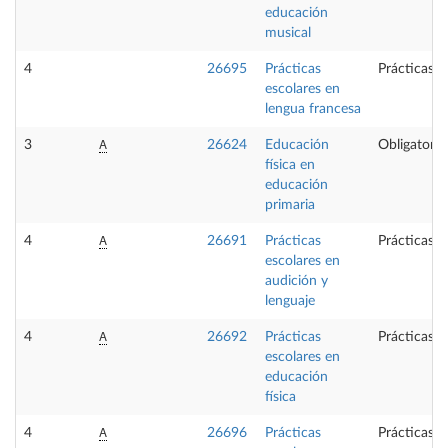
educación
musical
4
26695
Prácticas
Prácticas e
escolares en
lengua francesa
A
3
26624
Educación
Obligatoria
física en
educación
primaria
A
4
26691
Prácticas
Prácticas e
escolares en
audición y
lenguaje
A
4
26692
Prácticas
Prácticas e
escolares en
educación
física
A
4
26696
Prácticas
Prácticas e