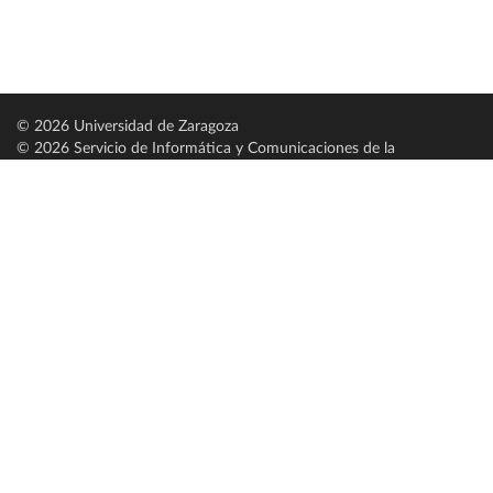
© 2026 Universidad de Zaragoza
© 2026 Servicio de Informática y Comunicaciones de la
Universidad de Zaragoza (
SICUZ
)
Universidad de Zaragoza
C/ Pedro Cerbuna, 12
ES-50009 Zaragoza
España / Spain
Tel: +34 976761000
ciu@unizar.es
Q-5018001-G
Servido por nodo: estudios
Aviso legal
|
Condiciones generales de uso
|
Política de privacidad