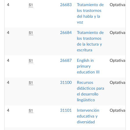
S1
4
26683
Tratamiento de
Optativa
los trastornos
del habla y la
voz
S1
4
26684
Tratamiento de
Optativa
los trastornos
de la lectura y
escritura
S1
4
26687
English in
Optativa
primary
education III
S1
4
31100
Recursos
Optativa
didácticos para
el desarrollo
lingüistico
S1
4
31101
Intervención
Optativa
educativa y
diversidad