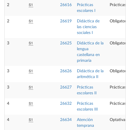
S1
2
26616
Prácticas
Prácticas e
escolares I
S1
2
26619
Didáctica de
Obligatoria
las ciencias
sociales I
S1
3
26625
Didáctica de la
Obligatoria
lengua
castellana en
primaria
S1
3
26626
Didáctica de la
Obligatoria
aritmética II
S1
3
26627
Prácticas
Prácticas e
escolares II
S1
4
26632
Prácticas
Prácticas e
escolares III
S1
4
26634
Atención
Optativa
temprana