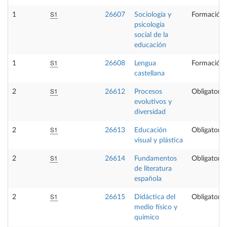
S1
1
26607
Sociología y
Formación 
psicología
social de la
educación
S1
1
26608
Lengua
Formación 
castellana
S1
2
26612
Procesos
Obligatoria
evolutivos y
diversidad
S1
2
26613
Educación
Obligatoria
visual y plástica
S1
2
26614
Fundamentos
Obligatoria
de literatura
española
S1
2
26615
Didáctica del
Obligatoria
medio físico y
químico