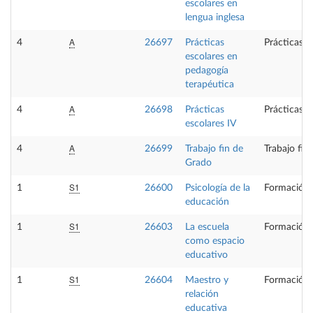
escolares en
lengua inglesa
A
4
26697
Prácticas
Prácticas e
escolares en
pedagogía
terapéutica
A
4
26698
Prácticas
Prácticas e
escolares IV
A
4
26699
Trabajo fin de
Trabajo fin
Grado
S1
1
26600
Psicología de la
Formación 
educación
S1
1
26603
La escuela
Formación 
como espacio
educativo
S1
1
26604
Maestro y
Formación 
relación
educativa