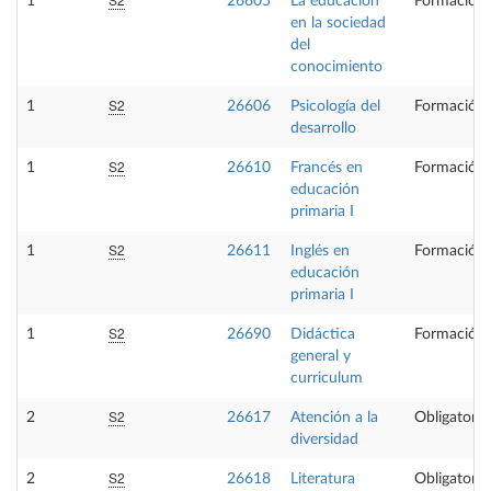
1
26605
La educación
Formación 
en la sociedad
del
conocimiento
S2
1
26606
Psicología del
Formación 
desarrollo
S2
1
26610
Francés en
Formación 
educación
primaria I
S2
1
26611
Inglés en
Formación 
educación
primaria I
S2
1
26690
Didáctica
Formación 
general y
curriculum
S2
2
26617
Atención a la
Obligatoria
diversidad
S2
2
26618
Literatura
Obligatoria