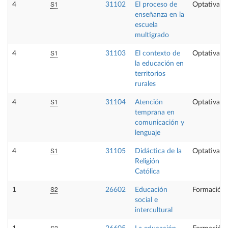
S1
4
31102
El proceso de
Optativa
enseñanza en la
escuela
multigrado
S1
4
31103
El contexto de
Optativa
la educación en
territorios
rurales
S1
4
31104
Atención
Optativa
temprana en
comunicación y
lenguaje
S1
4
31105
Didáctica de la
Optativa
Religión
Católica
S2
1
26602
Educación
Formación 
social e
intercultural
S2