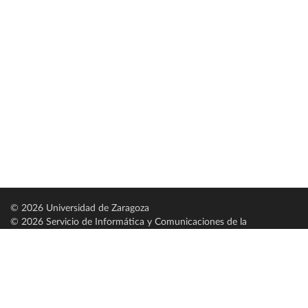
© 2026 Universidad de Zaragoza
© 2026 Servicio de Informática y Comunicaciones de la
Universidad de Zaragoza (
SICUZ
)
Universidad de Zaragoza
C/ Pedro Cerbuna, 12
ES-50009 Zaragoza
España / Spain
Tel: +34 976761000