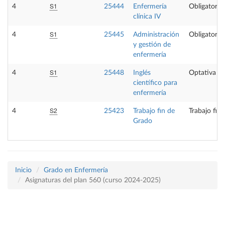
S1
4
25444
Enfermería
Obligatoria
clínica IV
S1
4
25445
Administración
Obligatoria
y gestión de
enfermería
S1
4
25448
Inglés
Optativa
científico para
enfermería
S2
4
25423
Trabajo fin de
Trabajo fin
Grado
Inicio
Grado en Enfermería
Asignaturas del plan 560 (curso 2024-2025)