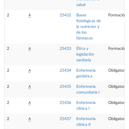
salud
A
2
25432
Bases
Formación 
fisiológicas de
la nutrición y
de los
fármacos
A
2
25433
Ética y
Formación 
legislación
sanitaria
A
2
25434
Enfermería
Obligatoria
geriátrica
A
2
25435
Enfermería
Obligatoria
comunitaria I
A
2
25436
Enfermería
Obligatoria
clínica I
A
2
25437
Enfermería
Obligatoria
clínica II