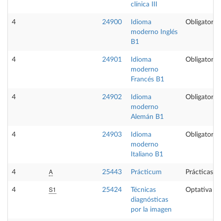
clínica III
4
24900
Idioma
Obligatoria
moderno Inglés
B1
4
24901
Idioma
Obligatoria
moderno
Francés B1
4
24902
Idioma
Obligatoria
moderno
Alemán B1
4
24903
Idioma
Obligatoria
moderno
Italiano B1
A
4
25443
Prácticum
Prácticas e
S1
4
25424
Técnicas
Optativa
diagnósticas
por la imagen