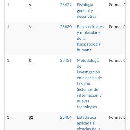
A
1
25429
Fisiología
Formación 
general y
descriptiva
S1
1
25430
Bases celulares
Formación 
y moleculares
de la
fisiopatología
humana
S1
1
25431
Metodología
Formación 
de
investigación
en ciencias de
la salud.
Sistemas de
información y
nuevas
tecnologías
S2
1
25404
Estadística
Formación 
aplicada a
ciencias de la