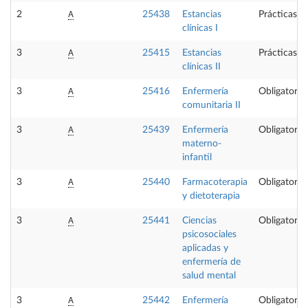
A
2
25438
Estancias
Prácticas e
clínicas I
A
3
25415
Estancias
Prácticas e
clínicas II
A
3
25416
Enfermería
Obligatoria
comunitaria II
A
3
25439
Enfermería
Obligatoria
materno-
infantil
A
3
25440
Farmacoterapia
Obligatoria
y dietoterapia
A
3
25441
Ciencias
Obligatoria
psicosociales
aplicadas y
enfermería de
salud mental
A
3
25442
Enfermería
Obligatoria