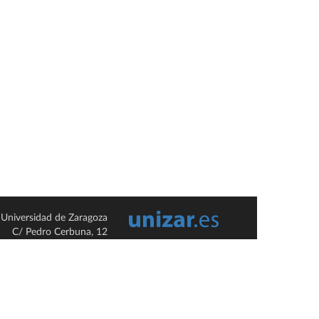
Universidad de Zaragoza
C/ Pedro Cerbuna, 12
ES-50009 Zaragoza
España / Spain
Tel: +34 976761000
ciu@unizar.es
Q-5018001-G