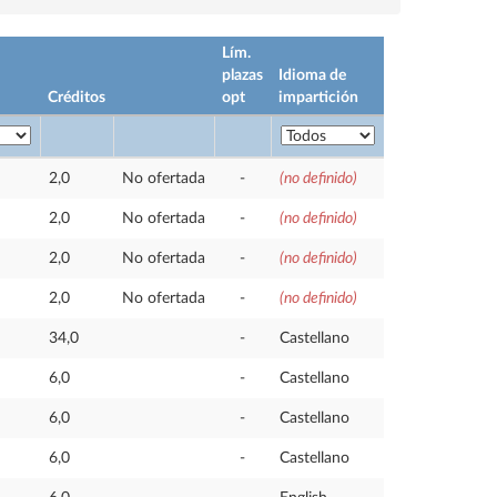
Lím.
plazas
Idioma de
Créditos
opt
impartición
2,0
No ofertada
-
(no definido)
2,0
No ofertada
-
(no definido)
2,0
No ofertada
-
(no definido)
2,0
No ofertada
-
(no definido)
34,0
-
Castellano
6,0
-
Castellano
6,0
-
Castellano
6,0
-
Castellano