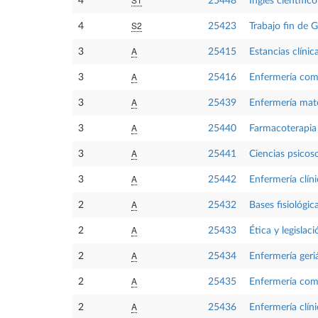
4
25448
Inglés científic
S2
4
25423
Trabajo fin de 
A
3
25415
Estancias clínica
A
3
25416
Enfermería comu
A
3
25439
Enfermería mate
A
3
25440
Farmacoterapia 
A
3
25441
Ciencias psicos
A
3
25442
Enfermería clínic
A
2
25432
Bases fisiológic
A
2
25433
Ética y legislaci
A
2
25434
Enfermería geriá
A
2
25435
Enfermería comu
A
2
25436
Enfermería clíni