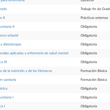
o para enfermería
Optativa
Grado
Trabajo fin de Grad
s II
Prácticas externas
nitaria II
Obligatoria
rno-infantil
Obligatoria
y dietoterapia
Obligatoria
ociales aplicadas y enfermería de salud mental
Obligatoria
a III
Obligatoria
as de la nutrición y de los fármacos
Formación Básica
ón sanitaria
Formación Básica
trica
Obligatoria
nitaria I
Obligatoria
ca I
Obligatoria