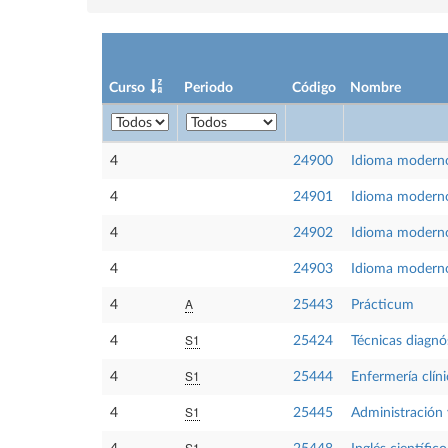
Curso
Periodo
Código
Nombre
4
24900
Idioma moderno
4
24901
Idioma modern
4
24902
Idioma modern
4
24903
Idioma moderno
A
4
25443
Prácticum
S1
4
25424
Técnicas diagnó
S1
4
25444
Enfermería clíni
S1
4
25445
Administración 
S1