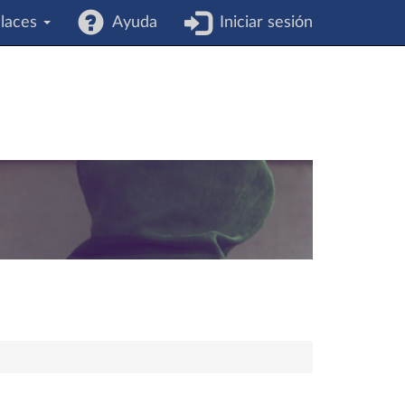
laces
Ayuda
Iniciar sesión