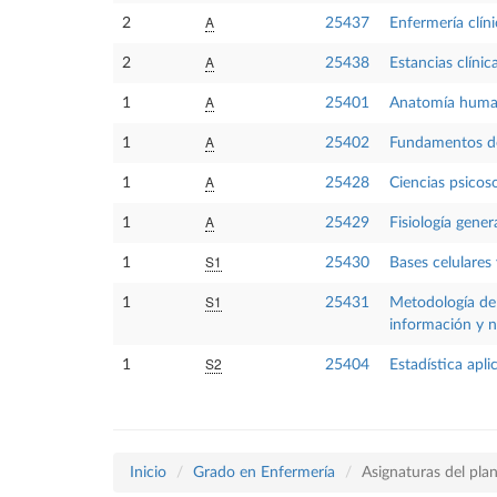
A
2
25437
Enfermería clíni
A
2
25438
Estancias clínica
A
1
25401
Anatomía hum
A
1
25402
Fundamentos de
A
1
25428
Ciencias psicos
A
1
25429
Fisiología gener
S1
1
25430
Bases celulares
S1
1
25431
Metodología de 
información y n
S2
1
25404
Estadística apli
Inicio
Grado en Enfermería
Asignaturas del pl