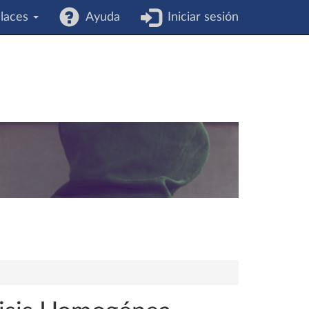
laces
Ayuda
Iniciar sesión