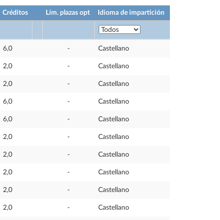
Créditos
Lím. plazas opt
Idioma de impartición
6,0
-
Castellano
2,0
-
Castellano
2,0
-
Castellano
6,0
-
Castellano
6,0
-
Castellano
2,0
-
Castellano
2,0
-
Castellano
2,0
-
Castellano
2,0
-
Castellano
2,0
-
Castellano