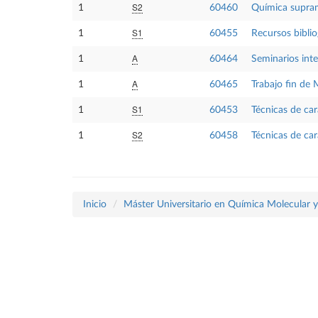
S2
1
60460
Química supra
S1
1
60455
Recursos biblio
A
1
60464
Seminarios inte
A
1
60465
Trabajo fin de 
S1
1
60453
Técnicas de car
S2
1
60458
Técnicas de car
Inicio
Máster Universitario en Química Molecular 