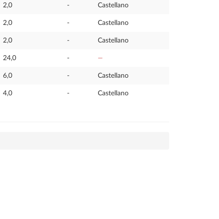
2,0
-
Castellano
2,0
-
Castellano
2,0
-
Castellano
24,0
-
—
6,0
-
Castellano
4,0
-
Castellano