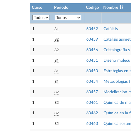
Curso
Periodo
Código
Nombre
S1
1
60452
Catálisis
S2
1
60459
Catálisis asimét
S2
1
60456
Cristalografía y
S1
1
60451
Diseño molecul
S1
1
60450
Estrategias en 
S1
1
60454
Metodologías f
S2
1
60457
Modelización m
S2
1
60461
Química de mat
S2
1
60462
Química en la f
S2
1
60463
Química sosteni