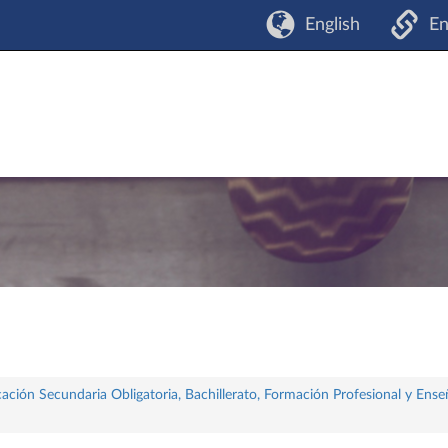
English
En
ación Secundaria Obligatoria, Bachillerato, Formación Profesional y Ense