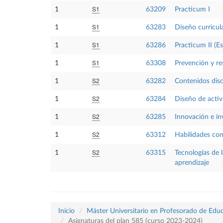
S1
1
63209
Practicum I
S1
1
63283
Diseño curricula
S1
1
63286
Practicum II (E
S1
1
63308
Prevención y re
S2
1
63282
Contenidos disc
S2
1
63284
Diseño de activ
S2
1
63285
Innovación e in
S2
1
63312
Habilidades co
S2
1
63315
Tecnologías de 
aprendizaje
Inicio
Máster Universitario en Profesorado de Educ
Asignaturas del plan 585 (curso 2023-2024)