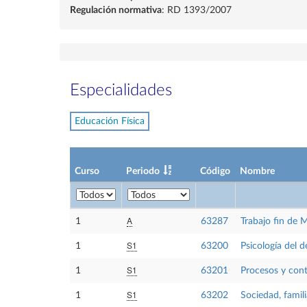
Regulación normativa
: RD 1393/2007
Especialidades
Educación Física
Curso
Periodo
Código
Nombre
A
1
63287
Trabajo fin de 
S1
1
63200
Psicología del d
S1
1
63201
Procesos y con
S1
1
63202
Sociedad, famil