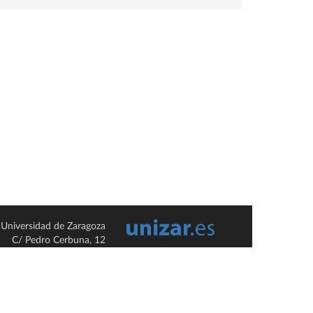
Universidad de Zaragoza
C/ Pedro Cerbuna, 12
ES-50009 Zaragoza
España / Spain
Tel: +34 976761000
ciu@unizar.es
Q-5018001-G