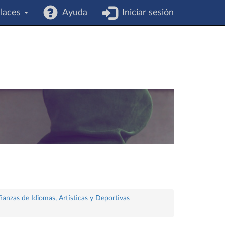
laces
Ayuda
Iniciar sesión
ñanzas de Idiomas, Artísticas y Deportivas