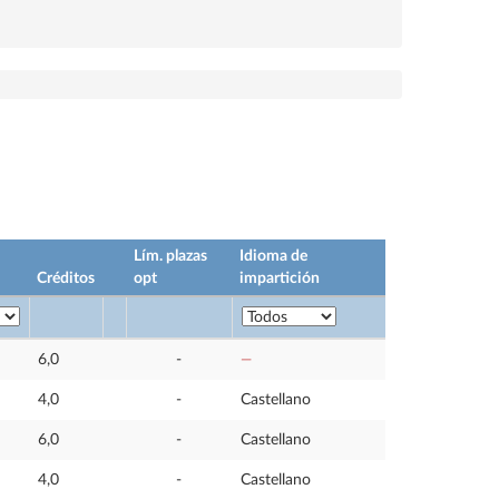
Lím. plazas
Idioma de
Créditos
opt
impartición
6,0
-
—
4,0
-
Castellano
6,0
-
Castellano
4,0
-
Castellano