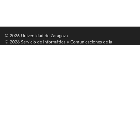
© 2026 Universidad de Zaragoza
© 2026 Servicio de Informática y Comunicaciones de la
Universidad de Zaragoza (
SICUZ
)
Universidad de Zaragoza
C/ Pedro Cerbuna, 12
ES-50009 Zaragoza
España / Spain
Tel: +34 976761000
ciu@unizar.es
Q-5018001-G
Servido por nodo: estudios
Aviso legal
|
Condiciones generales de uso
|
Política de privacidad