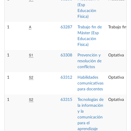
(Esp
Educación
Física)
A
1
63287
Trabajo fin de
Trabajo fin 
Máster (Esp
Educación
Física)
S1
1
63308
Prevención y
Optativa
resolución de
conflictos
S2
1
63312
Habilidades
Optativa
comunicativas
para docentes
S2
1
63315
Tecnologías de
Optativa
la información
y la
comunicación
para el
aprendizaje