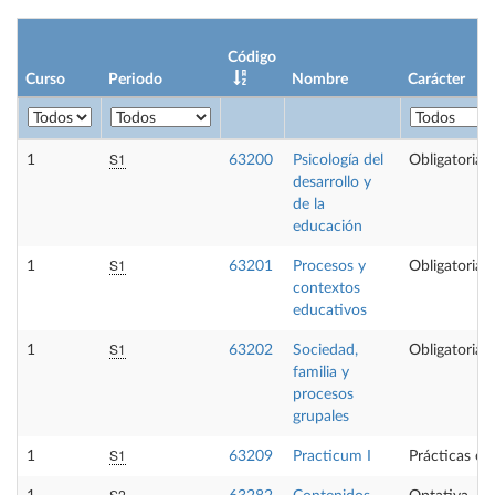
Código
Curso
Periodo
Nombre
Carácter
S1
1
63200
Psicología del
Obligatoria
desarrollo y
de la
educación
S1
1
63201
Procesos y
Obligatoria
contextos
educativos
S1
1
63202
Sociedad,
Obligatoria
familia y
procesos
grupales
S1
1
63209
Practicum I
Prácticas ex
S2