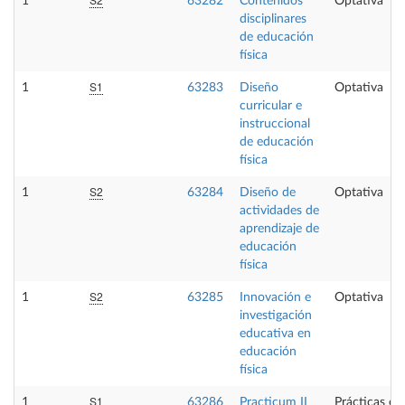
1
63282
Contenidos
Optativa
disciplinares
de educación
física
S1
1
63283
Diseño
Optativa
curricular e
instruccional
de educación
física
S2
1
63284
Diseño de
Optativa
actividades de
aprendizaje de
educación
física
S2
1
63285
Innovación e
Optativa
investigación
educativa en
educación
física
S1
1
63286
Practicum II
Prácticas ex