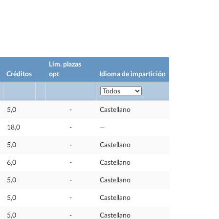
Lím. plazas
Créditos
opt
Idioma de impartición
5,0
-
Castellano
18,0
-
—
5,0
-
Castellano
6,0
-
Castellano
5,0
-
Castellano
5,0
-
Castellano
5,0
-
Castellano