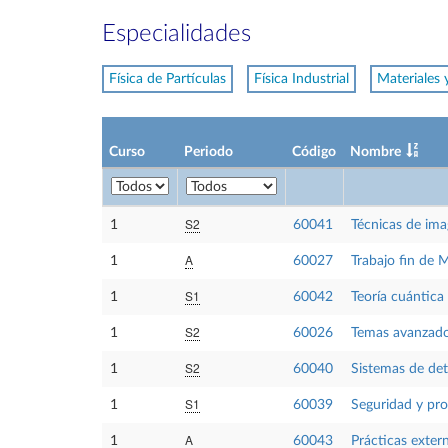
Especialidades
Física de Partículas
Física Industrial
Materiales 
Curso
Periodo
Código
Nombre
S2
1
60041
Técnicas de ima
A
1
60027
Trabajo fin de 
S1
1
60042
Teoría cuántica
S2
1
60026
Temas avanzado
S2
1
60040
Sistemas de det
S1
1
60039
Seguridad y pro
A
1
60043
Prácticas exter