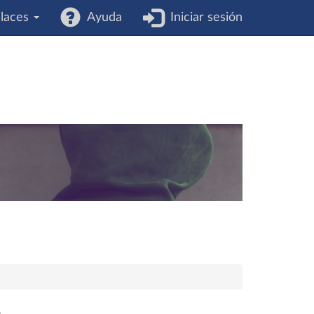
laces
Ayuda
Iniciar sesión