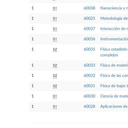
S1
1
60038
Nanociencia y 
S1
1
60025
Metodología de 
S1
1
60037
Interacción de 
S1
1
60036
Instrumentación
S2
1
60035
Física estadíst
complejos
S2
1
60033
Física de mater
S2
1
60032
Física de las c
S2
1
60031
Física de bajas
S1
1
60030
Ciencia de mate
S1
1
60028
Aplicaciones de 