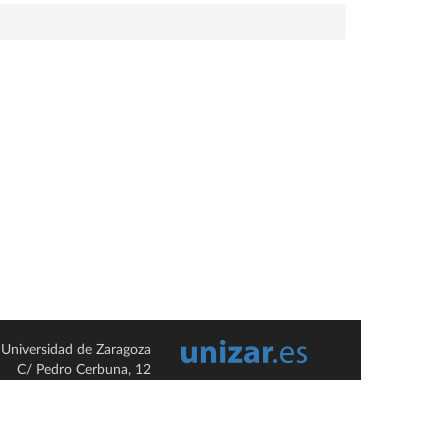
Universidad de Zaragoza
C/ Pedro Cerbuna, 12
ES-50009 Zaragoza
España / Spain
Tel: +34 976761000