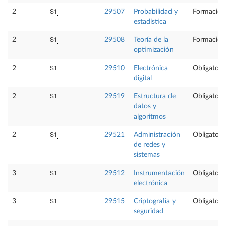
S1
2
29507
Probabilidad y
Formación
estadística
S1
2
29508
Teoría de la
Formación
optimización
S1
2
29510
Electrónica
Obligatori
digital
S1
2
29519
Estructura de
Obligatori
datos y
algoritmos
S1
2
29521
Administración
Obligatori
de redes y
sistemas
S1
3
29512
Instrumentación
Obligatori
electrónica
S1
3
29515
Criptografía y
Obligatori
seguridad