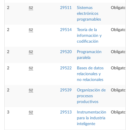
S2
2
29511
Sistemas
Obligatori
electrónicos
programables
S2
2
29514
Teoría de la
Obligatori
información y
codificación
S2
2
29520
Programación
Obligatori
paralela
S2
2
29522
Bases de datos
Obligatori
relacionales y
no relacionales
S2
2
29539
Organización de
Obligatori
procesos
productivos
S2
3
29513
Instrumentación
Obligatori
para la industria
inteligente