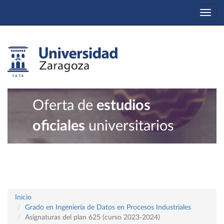
Togg
navi
Oferta de
estudios
oficiales
universitarios
Inicio
Grado en Ingeniería de Datos en Procesos Industriales
Asignaturas del plan 625 (curso 2023-2024)