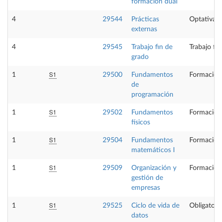
formación dual
4
29544
Prácticas
Optativa
externas
4
29545
Trabajo fin de
Trabajo fi
grado
S1
1
29500
Fundamentos
Formación
de
programación
S1
1
29502
Fundamentos
Formación
físicos
S1
1
29504
Fundamentos
Formación
matemáticos I
S1
1
29509
Organización y
Formación
gestión de
empresas
S1
1
29525
Ciclo de vida de
Obligatori
datos