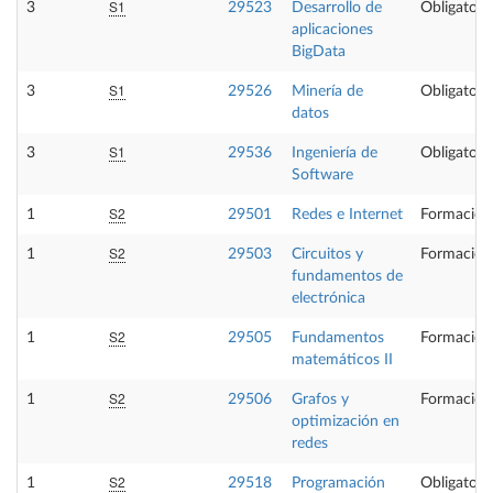
S1
3
29523
Desarrollo de
Obligatori
aplicaciones
BigData
S1
3
29526
Minería de
Obligatori
datos
S1
3
29536
Ingeniería de
Obligatori
Software
S2
1
29501
Redes e Internet
Formación
S2
1
29503
Circuitos y
Formación
fundamentos de
electrónica
S2
1
29505
Fundamentos
Formación
matemáticos II
S2
1
29506
Grafos y
Formación
optimización en
redes
S2
1
29518
Programación
Obligatori