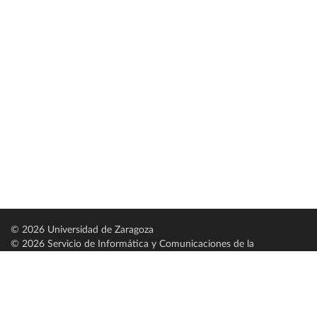
© 2026 Universidad de Zaragoza
© 2026 Servicio de Informática y Comunicaciones de la
Universidad de Zaragoza (
SICUZ
)
Universidad de Zaragoza
C/ Pedro Cerbuna, 12
ES-50009 Zaragoza
España / Spain