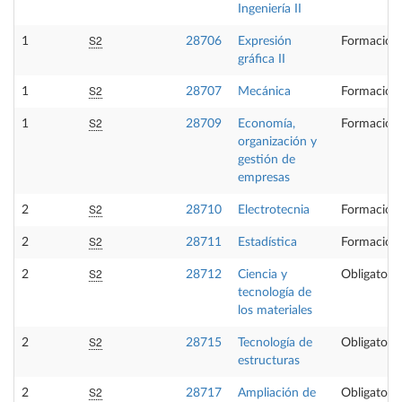
Ingeniería II
S2
1
28706
Expresión
Formación 
gráfica II
S2
1
28707
Mecánica
Formación 
S2
1
28709
Economía,
Formación 
organización y
gestión de
empresas
S2
2
28710
Electrotecnia
Formación 
S2
2
28711
Estadística
Formación 
S2
2
28712
Ciencia y
Obligatoria
tecnología de
los materiales
S2
2
28715
Tecnología de
Obligatoria
estructuras
S2
2
28717
Ampliación de
Obligatoria