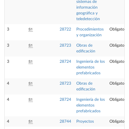
sistemas de
información
geográfica y
teledetección
S1
3
28722
Procedimientos
Obligatoria
y organización
S1
3
28723
Obras de
Obligatoria
edificación
S1
3
28724
Ingeniería de los
Obligatoria
elementos
prefabricados
S1
4
28723
Obras de
Obligatoria
edificación
S1
4
28724
Ingeniería de los
Obligatoria
elementos
prefabricados
S1
4
28744
Proyectos
Obligatoria