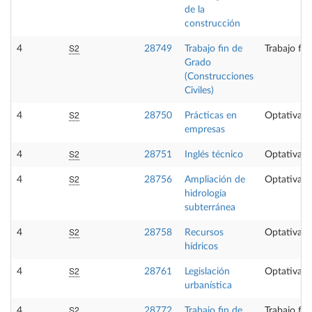
de la
construcción
S2
4
28749
Trabajo fin de
Trabajo fi
Grado
(Construcciones
Civiles)
S2
4
28750
Prácticas en
Optativa
empresas
S2
4
28751
Inglés técnico
Optativa
S2
4
28756
Ampliación de
Optativa
hidrología
subterránea
S2
4
28758
Recursos
Optativa
hídricos
S2
4
28761
Legislación
Optativa
urbanística
S2
4
28772
Trabajo fin de
Trabajo fi