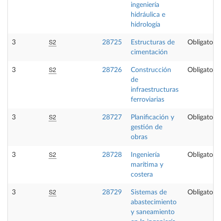
ingeniería
hidráulica e
hidrología
S2
3
28725
Estructuras de
Obligatoria
cimentación
S2
3
28726
Construcción
Obligatoria
de
infraestructuras
ferroviarias
S2
3
28727
Planificación y
Obligatoria
gestión de
obras
S2
3
28728
Ingeniería
Obligatoria
marítima y
costera
S2
3
28729
Sistemas de
Obligatoria
abastecimiento
y saneamiento