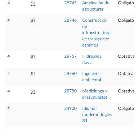
S1
4
28745
Ampliación de
Obligatoria
estructuras
S1
4
28746
Construcción
Obligatoria
de
infraestructuras
de transporte:
caminos
S1
4
28757
Hidráulica
Optativa
fluvial
S1
4
28760
Ingeniería
Optativa
ambiental
S1
4
28780
Mediciones y
Optativa
presupuestos
4
24900
Idioma
Obligatoria
moderno Inglés
B1