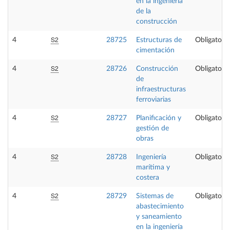
en la ingeniería
de la
construcción
S2
4
28725
Estructuras de
Obligatoria
cimentación
S2
4
28726
Construcción
Obligatoria
de
infraestructuras
ferroviarias
S2
4
28727
Planificación y
Obligatoria
gestión de
obras
S2
4
28728
Ingeniería
Obligatoria
marítima y
costera
S2
4
28729
Sistemas de
Obligatoria
abastecimiento
y saneamiento
en la ingeniería