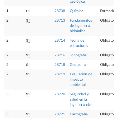
geológica
S1
1
28708
Química
Formación 
S1
2
28713
Fundamentos
Obligatoria
de ingeniería
hidráulica
S1
2
28714
Teoría de
Obligatoria
estructuras
S1
2
28716
Topografía
Obligatoria
S1
2
28718
Geotecnia
Obligatoria
S1
2
28719
Evaluación de
Obligatoria
impacto
ambiental
S1
3
28720
Seguridad y
Obligatoria
salud en la
ingeniería civil
S1
3
28721
Cartografía,
Obligatoria