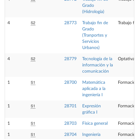
Grado
(Hidrología)
S2
4
28773
Trabajo fin de
Trabajo fi
Grado
(Tranportes y
Servicios
Urbanos)
S2
4
28779
Tecnología de la
Optativa
información y la
comunicación
S1
1
28700
Matemática
Formación 
aplicada a la
ingeniería I
S1
1
28701
Expresión
Formación 
gráfica I
S1
1
28703
Física general
Formación 
S1
1
28704
Ingeniería
Formación 