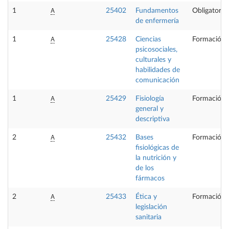
A
1
25402
Fundamentos
Obligatoria
de enfermería
A
1
25428
Ciencias
Formación 
psicosociales,
culturales y
habilidades de
comunicación
A
1
25429
Fisiología
Formación 
general y
descriptiva
A
2
25432
Bases
Formación 
fisiológicas de
la nutrición y
de los
fármacos
A
2
25433
Ética y
Formación 
legislación
sanitaria