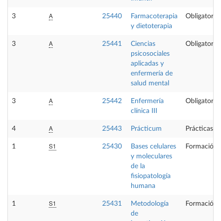
A
3
25440
Farmacoterapia
Obligatoria
y dietoterapia
A
3
25441
Ciencias
Obligatoria
psicosociales
aplicadas y
enfermería de
salud mental
A
3
25442
Enfermería
Obligatoria
clínica III
A
4
25443
Prácticum
Prácticas e
S1
1
25430
Bases celulares
Formación 
y moleculares
de la
fisiopatología
humana
S1
1
25431
Metodología
Formación 
de