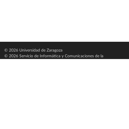
© 2026 Universidad de Zaragoza
© 2026 Servicio de Informática y Comunicaciones de la
Universidad de Zaragoza (
SICUZ
)
Universidad de Zaragoza
C/ Pedro Cerbuna, 12
ES-50009 Zaragoza
España / Spain
Tel: +34 976761000
ciu@unizar.es
Q-5018001-G
Servido por nodo: estudios