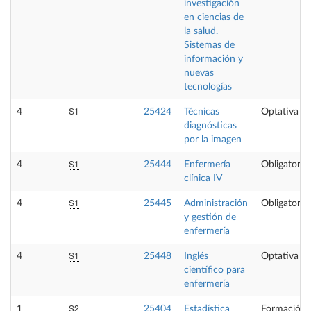
investigación
en ciencias de
la salud.
Sistemas de
información y
nuevas
tecnologías
S1
4
25424
Técnicas
Optativa
diagnósticas
por la imagen
S1
4
25444
Enfermería
Obligatoria
clínica IV
S1
4
25445
Administración
Obligatoria
y gestión de
enfermería
S1
4
25448
Inglés
Optativa
científico para
enfermería
S2
1
25404
Estadística
Formación 