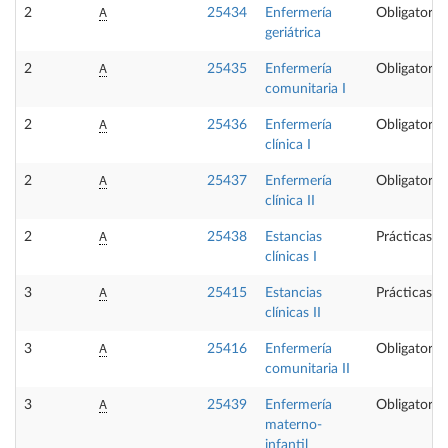
A
2
25434
Enfermería
Obligatoria
geriátrica
A
2
25435
Enfermería
Obligatoria
comunitaria I
A
2
25436
Enfermería
Obligatoria
clínica I
A
2
25437
Enfermería
Obligatoria
clínica II
A
2
25438
Estancias
Prácticas e
clínicas I
A
3
25415
Estancias
Prácticas e
clínicas II
A
3
25416
Enfermería
Obligatoria
comunitaria II
A
3
25439
Enfermería
Obligatoria
materno-
infantil