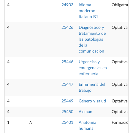
4
24903
Idioma
Obligatoria
moderno
Italiano B1
4
25426
Diagnóstico y
Optativa
tratamiento de
las patologías
de la
comunicación
4
25446
Urgencias y
Optativa
emergencias en
enfermería
4
25447
Enfermería del
Optativa
trabajo
4
25449
Género y salud
Optativa
4
25450
Alemán
Optativa
A
1
25401
Anatomía
Formación 
humana