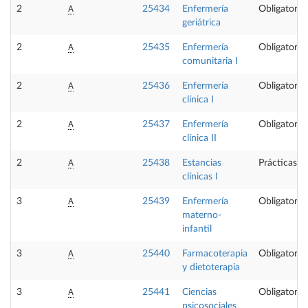
A
2
25434
Enfermería
Obligatoria
geriátrica
A
2
25435
Enfermería
Obligatoria
comunitaria I
A
2
25436
Enfermería
Obligatoria
clínica I
A
2
25437
Enfermería
Obligatoria
clínica II
A
2
25438
Estancias
Prácticas e
clínicas I
A
3
25439
Enfermería
Obligatoria
materno-
infantil
A
3
25440
Farmacoterapia
Obligatoria
y dietoterapia
A
3
25441
Ciencias
Obligatoria
psicosociales