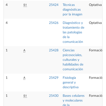
S1
4
25424
Técnicas
Optativa
diagnósticas
por la imagen
4
25426
Diagnóstico y
Optativa
tratamiento de
las patologías
de la
comunicación
A
1
25428
Ciencias
Formación 
psicosociales,
culturales y
habilidades de
comunicación
A
1
25429
Fisiología
Formación 
general y
descriptiva
S1
1
25430
Bases celulares
Formación 
y moleculares
de la