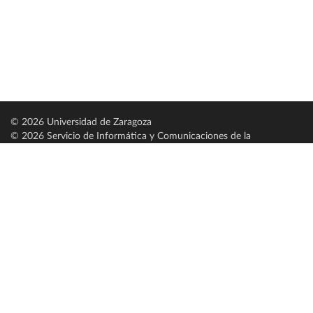
© 2026 Universidad de Zaragoza
© 2026 Servicio de Informática y Comunicaciones de la
Universidad de Zaragoza (
SICUZ
)
Universidad de Zaragoza
C/ Pedro Cerbuna, 12
ES-50009 Zaragoza
España / Spain
Tel: +34 976761000
ciu@unizar.es
Q-5018001-G
Servido por nodo: estudios