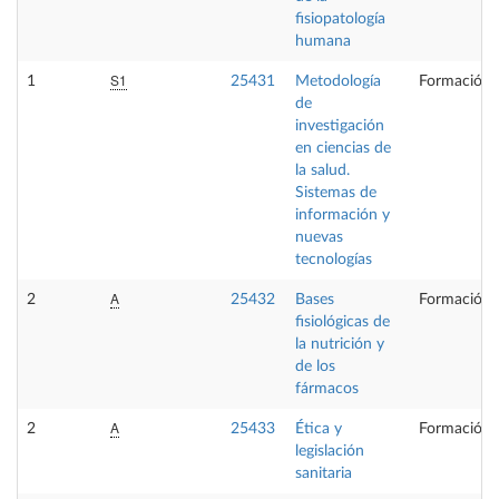
fisiopatología
humana
S1
1
25431
Metodología
Formación 
de
investigación
en ciencias de
la salud.
Sistemas de
información y
nuevas
tecnologías
A
2
25432
Bases
Formación 
fisiológicas de
la nutrición y
de los
fármacos
A
2
25433
Ética y
Formación 
legislación
sanitaria