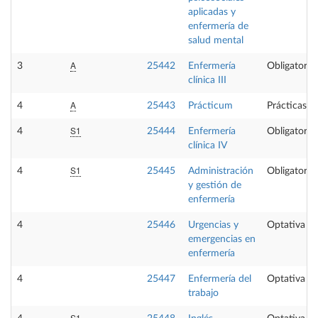
aplicadas y
enfermería de
salud mental
A
3
25442
Enfermería
Obligatoria
clínica III
A
4
25443
Prácticum
Prácticas e
S1
4
25444
Enfermería
Obligatoria
clínica IV
S1
4
25445
Administración
Obligatoria
y gestión de
enfermería
4
25446
Urgencias y
Optativa
emergencias en
enfermería
4
25447
Enfermería del
Optativa
trabajo
S1