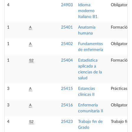
4
24903
Idioma
Obligatoria
moderno
Italiano B1
A
1
25401
Anatomía
Formación 
humana
A
1
25402
Fundamentos
Obligatoria
de enfermería
S2
1
25404
Estadística
Formación 
aplicada a
ciencias de la
salud
A
3
25415
Estancias
Prácticas e
clínicas II
A
3
25416
Enfermería
Obligatoria
comunitaria II
S2
4
25423
Trabajo fin de
Trabajo fin
Grado