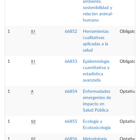
ambiente,
sostenibilidad y
relación animal-
humano
S1
1
66852
Herramientas
Obligatori
cualitativas
aplicadas a la
salud
S1
1
66853
Epidemiología
Obligatori
cuantitativa y
estadística
avanzada
A
1
66854
Enfermedades
Optativa
emergentes de
impacto en
Salud Pública
S2
1
66855
Ecología y
Optativa
Ecotoxicología
S2
1
66856
Metodología
Optativa