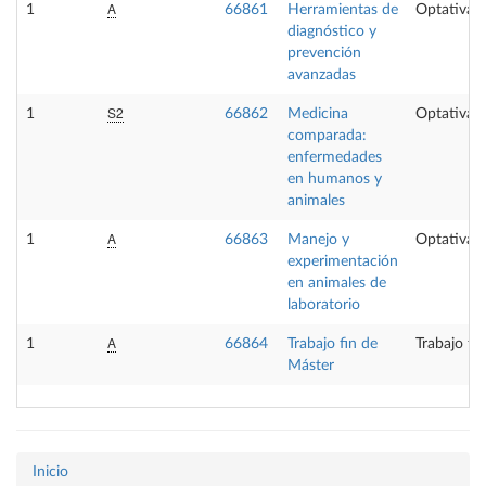
A
1
66861
Herramientas de
Optativa
diagnóstico y
prevención
avanzadas
S2
1
66862
Medicina
Optativa
comparada:
enfermedades
en humanos y
animales
A
1
66863
Manejo y
Optativa
experimentación
en animales de
laboratorio
A
1
66864
Trabajo fin de
Trabajo fi
Máster
Inicio