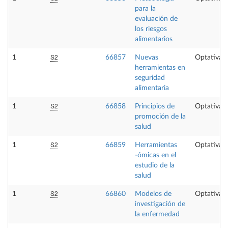
para la
evaluación de
los riesgos
alimentarios
S2
1
66857
Nuevas
Optativa
herramientas en
seguridad
alimentaria
S2
1
66858
Principios de
Optativa
promoción de la
salud
S2
1
66859
Herramientas
Optativa
-ómicas en el
estudio de la
salud
S2
1
66860
Modelos de
Optativa
investigación de
la enfermedad