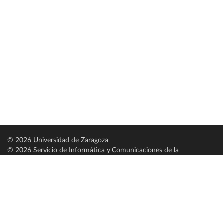
© 2026 Universidad de Zaragoza
© 2026 Servicio de Informática y Comunicaciones de la
Universidad de Zaragoza (
SICUZ
)
Universidad de Zaragoza
C/ Pedro Cerbuna, 12
ES-50009 Zaragoza
España / Spain
Tel: +34 976761000
ciu@unizar.es