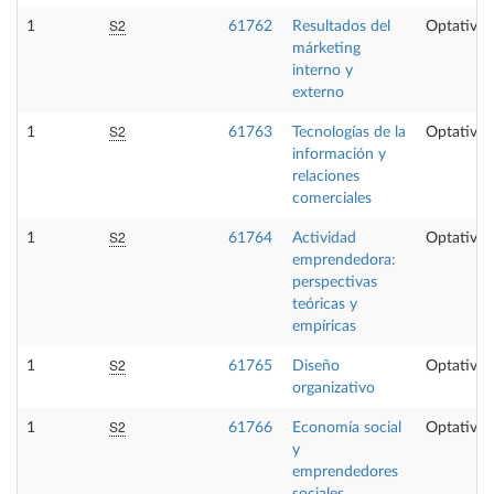
S2
1
61762
Resultados del
Optativa
márketing
interno y
externo
S2
1
61763
Tecnologías de la
Optativa
información y
relaciones
comerciales
S2
1
61764
Actividad
Optativa
emprendedora:
perspectivas
teóricas y
empíricas
S2
1
61765
Diseño
Optativa
organizativo
S2
1
61766
Economía social
Optativa
y
emprendedores
sociales