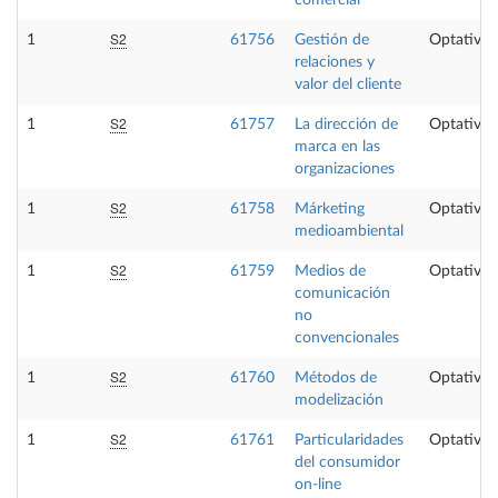
S2
1
61756
Gestión de
Optativa
relaciones y
valor del cliente
S2
1
61757
La dirección de
Optativa
marca en las
organizaciones
S2
1
61758
Márketing
Optativa
medioambiental
S2
1
61759
Medios de
Optativa
comunicación
no
convencionales
S2
1
61760
Métodos de
Optativa
modelización
S2
1
61761
Particularidades
Optativa
del consumidor
on-line