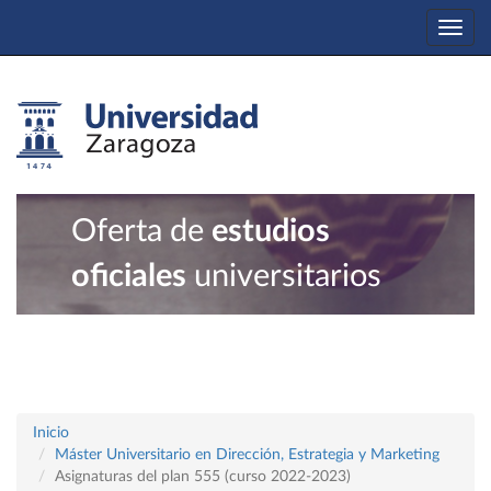
Togg
navi
Oferta de
estudios
oficiales
universitarios
Inicio
Máster Universitario en Dirección, Estrategia y Marketing
Asignaturas del plan 555 (curso 2022-2023)