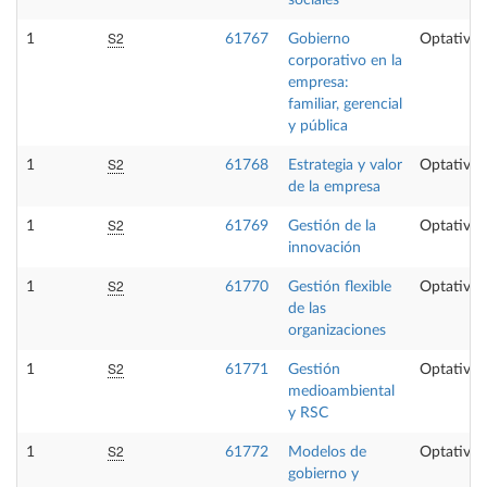
S2
1
61767
Gobierno
Optativa
corporativo en la
empresa:
familiar, gerencial
y pública
S2
1
61768
Estrategia y valor
Optativa
de la empresa
S2
1
61769
Gestión de la
Optativa
innovación
S2
1
61770
Gestión flexible
Optativa
de las
organizaciones
S2
1
61771
Gestión
Optativa
medioambiental
y RSC
S2
1
61772
Modelos de
Optativa
gobierno y