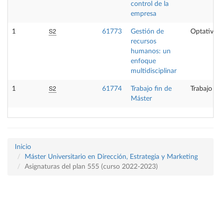
control de la
empresa
S2
1
61773
Gestión de
Optativa
recursos
humanos: un
enfoque
multidisciplinar
S2
1
61774
Trabajo fin de
Trabajo fi
Máster
Inicio
Máster Universitario en Dirección, Estrategia y Marketing
Asignaturas del plan 555 (curso 2022-2023)