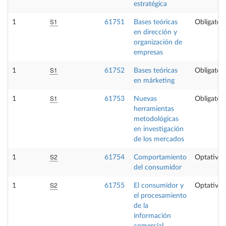
estratégica
S1
1
61751
Bases teóricas
Obligatori
en dirección y
organización de
empresas
S1
1
61752
Bases teóricas
Obligatori
en márketing
S1
1
61753
Nuevas
Obligatori
herramientas
metodológicas
en investigación
de los mercados
S2
1
61754
Comportamiento
Optativa
del consumidor
S2
1
61755
El consumidor y
Optativa
el procesamiento
de la
información
comercial