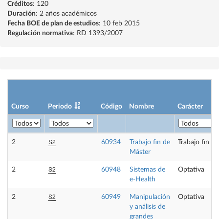
Créditos
: 120
Duración
: 2 años académicos
Fecha BOE de plan de estudios
: 10 feb 2015
Regulación normativa
: RD 1393/2007
Curso
Periodo
Código
Nombre
Carácter
S2
2
60934
Trabajo fin de
Trabajo fin d
Máster
S2
2
60948
Sistemas de
Optativa
e-Health
S2
2
60949
Manipulación
Optativa
y análisis de
grandes