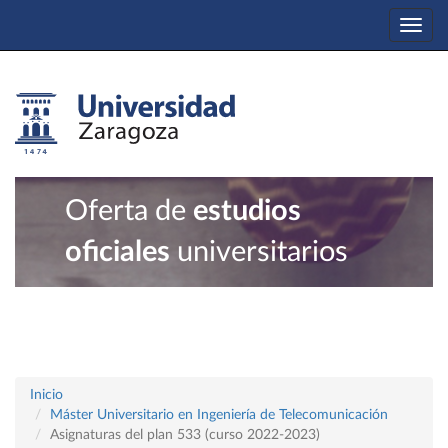
Togg
navi
Oferta de
estudios
oficiales
universitarios
Inicio
Máster Universitario en Ingeniería de Telecomunicación
Asignaturas del plan 533 (curso 2022-2023)