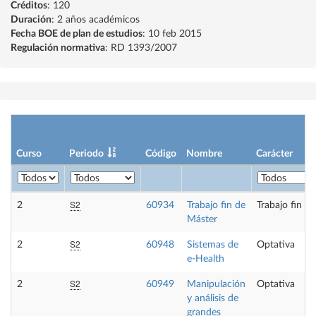
Créditos
: 120
Duración
: 2 años académicos
Fecha BOE de plan de estudios
: 10 feb 2015
Regulación normativa
: RD 1393/2007
Curso
Periodo
Código
Nombre
Carácter
S2
2
60934
Trabajo fin de
Trabajo fin d
Máster
S2
2
60948
Sistemas de
Optativa
e-Health
S2
2
60949
Manipulación
Optativa
y análisis de
grandes