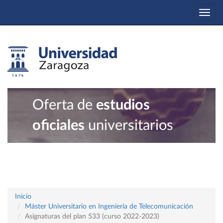
Togg
navi
Oferta de
estudios
oficiales
universitarios
Inicio
Máster Universitario en Ingeniería de Telecomunicación
Asignaturas del plan 533 (curso 2022-2023)