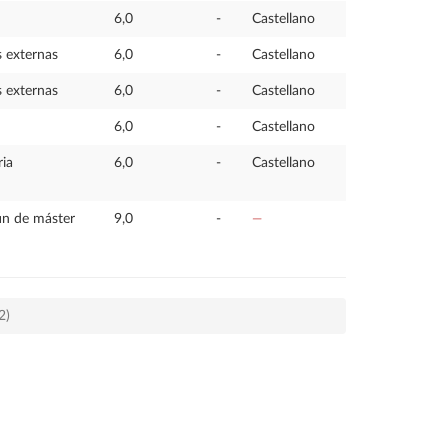
6,0
-
Castellano
s externas
6,0
-
Castellano
s externas
6,0
-
Castellano
6,0
-
Castellano
ria
6,0
-
Castellano
fin de máster
9,0
-
—
2)