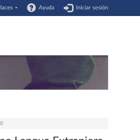
laces
Ayuda
Iniciar sesión
2)