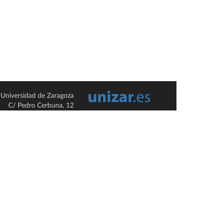
Universidad de Zaragoza
C/ Pedro Cerbuna, 12
ES-50009 Zaragoza
España / Spain
Tel: +34 976761000
ciu@unizar.es
Q-5018001-G
so legal
|
Condiciones generales de uso
|
Política de privacidad