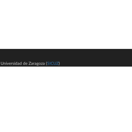
Universidad de Zaragoza (
SICUZ
)
Avi