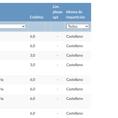
Lím.
plazas
Idioma de
Créditos
opt
impartición
6,0
-
Castellano
6,0
-
Castellano
3,0
-
Castellano
3,0
-
Castellano
ria
6,0
-
Castellano
ria
6,0
-
Castellano
ria
6,0
-
Castellano
6,0
-
Castellano