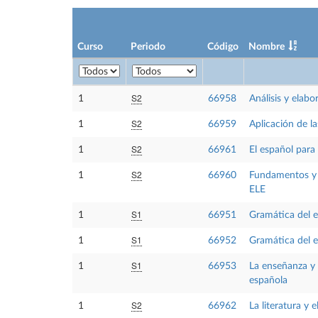
Curso
Periodo
Código
Nombre
S2
1
66958
Análisis y elab
S2
1
66959
Aplicación de l
S2
1
66961
El español para 
S2
1
66960
Fundamentos y t
ELE
S1
1
66951
Gramática del 
S1
1
66952
Gramática del 
S1
1
66953
La enseñanza y 
española
S2
1
66962
La literatura y 