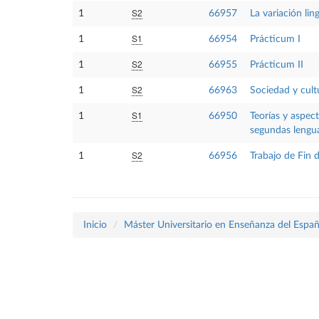
S2
1
66957
La variación lin
S1
1
66954
Prácticum I
S2
1
66955
Prácticum II
S2
1
66963
Sociedad y cult
S1
1
66950
Teorías y aspec
segundas lengua
S2
1
66956
Trabajo de Fin 
Inicio
Máster Universitario en Enseñanza del Espa