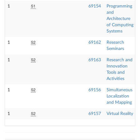
S1
1
69154
Programming
and
Architecture
of Computing
Systems
S2
1
69162
Research
Seminars
S2
1
69163
Research and
Innovation
Tools and
Activities
S2
1
69156
Simultaneous
Localization
and Mapping
S2
1
69157
Virtual Reality