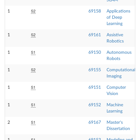
SLAM
S2
1
69158
Applications
of Deep
Learning
S2
1
69161
Assistive
Robotics
S1
1
69150
Autonomous
Robots
S2
1
69155
Computational
Imaging
S1
1
69151
Computer
Vision
S1
1
69152
Machine
Learning
S1
2
69167
Master's
Dissertation
S1