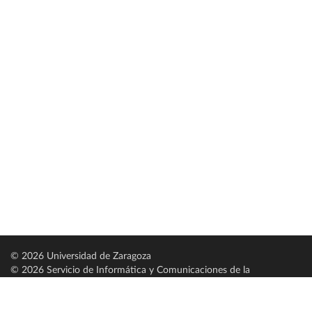
© 2026 Universidad de Zaragoza
© 2026 Servicio de Informática y Comunicaciones de la
Universidad de Zaragoza (
SICUZ
)
Universidad de Zaragoza