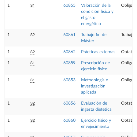
S1
1
60855
Valoración de la
Obligato
condición física y
el gasto
energético
S2
1
60861
Trabajo fin de
Trabajo 
Máster
S2
1
60862
Prácticas externas
Optativ
S1
1
60859
Prescripción de
Obligato
ejercicio físico
S1
1
60853
Metodología e
Obligato
investigación
aplicada
S2
1
60856
Evaluación de
Optativ
ingesta dietética
S2
1
60860
Ejercicio físico y
Optativ
envejecimiento