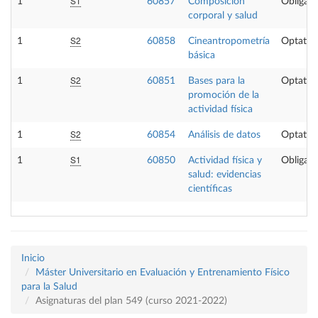
S1
1
60857
Composición
Obligato
corporal y salud
S2
1
60858
Cineantropometría
Optativ
básica
S2
1
60851
Bases para la
Optativ
promoción de la
actividad física
S2
1
60854
Análisis de datos
Optativ
S1
1
60850
Actividad física y
Obligato
salud: evidencias
científicas
Inicio
Máster Universitario en Evaluación y Entrenamiento Físico
para la Salud
Asignaturas del plan 549 (curso 2021-2022)