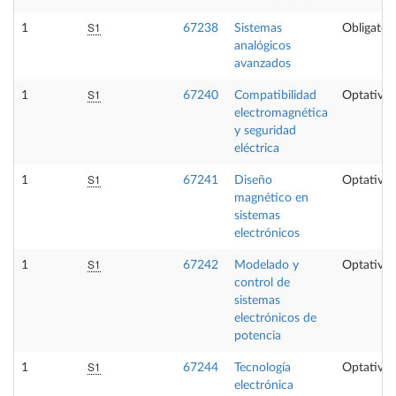
S1
1
67238
Sistemas
Obligatori
analógicos
avanzados
S1
1
67240
Compatibilidad
Optativa
electromagnética
y seguridad
eléctrica
S1
1
67241
Diseño
Optativa
magnético en
sistemas
electrónicos
S1
1
67242
Modelado y
Optativa
control de
sistemas
electrónicos de
potencia
S1
1
67244
Tecnología
Optativa
electrónica