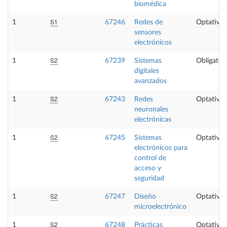
biomédica
S1
1
67246
Redes de
Optativa
sensores
electrónicos
S2
1
67239
Sistemas
Obligatori
digitales
avanzados
S2
1
67243
Redes
Optativa
neuronales
electrónicas
S2
1
67245
Sistemas
Optativa
electrónicos para
control de
acceso y
seguridad
S2
1
67247
Diseño
Optativa
microelectrónico
S2
1
67248
Prácticas
Optativa