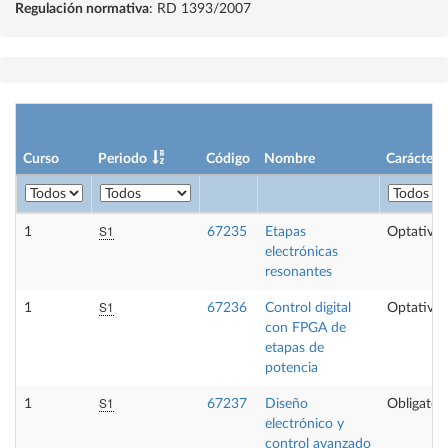
Regulación normativa
: RD 1393/2007
Curso
Periodo
Código
Nombre
Carácter
S1
1
67235
Etapas
Optativa
electrónicas
resonantes
S1
1
67236
Control digital
Optativa
con FPGA de
etapas de
potencia
S1
1
67237
Diseño
Obligatori
electrónico y
control avanzado