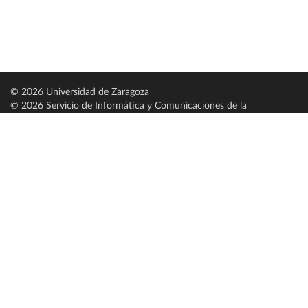
© 2026 Universidad de Zaragoza
© 2026 Servicio de Informática y Comunicaciones de la
Universidad de Zaragoza (
SICUZ
)
Universidad de Zaragoza
C/ Pedro Cerbuna, 12
ES-50009 Zaragoza
España / Spain
Tel: +34 976761000
ciu@unizar.es
Q-5018001-G
Servido por nodo: estudios