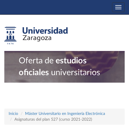
Togg
navi
Oferta de
estudios
oficiales
universitarios
Inicio
Máster Universitario en Ingeniería Electrónica
Asignaturas del plan 527 (curso 2021-2022)