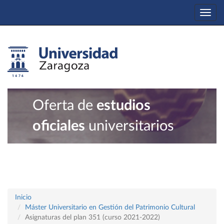
Togg
navi
Oferta de
estudios
oficiales
universitarios
Inicio
Máster Universitario en Gestión del Patrimonio Cultural
Asignaturas del plan 351 (curso 2021-2022)