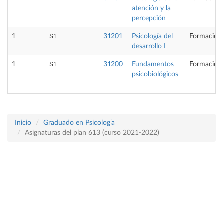
atención y la
percepción
S1
1
31201
Psicología del
Formación 
desarrollo I
S1
1
31200
Fundamentos
Formación 
psicobiológicos
Inicio
Graduado en Psicología
Asignaturas del plan 613 (curso 2021-2022)