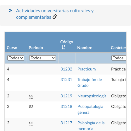
Actividades universitarias culturales y
complementarias
Código
Curso
Periodo
Nombre
Carácter
4
31232
Practicum
Prácticas 
4
31231
Trabajo fin de
Trabajo fi
Grado
S2
2
31219
Neuropsicología
Obligatoria
S2
2
31218
Psicopatología
Obligatoria
general
S2
2
31217
Psicología de la
Obligatoria
memoria