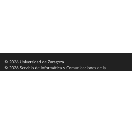
© 2026 Universidad de Zaragoza
© 2026 Servicio de Informática y Comunicaciones de la
Universidad de Zaragoza (
SICUZ
)
Universidad de Zaragoza
C/ Pedro Cerbuna, 12
ES-50009 Zaragoza
España / Spain
Tel: +34 976761000
ciu@unizar.es
Q-5018001-G