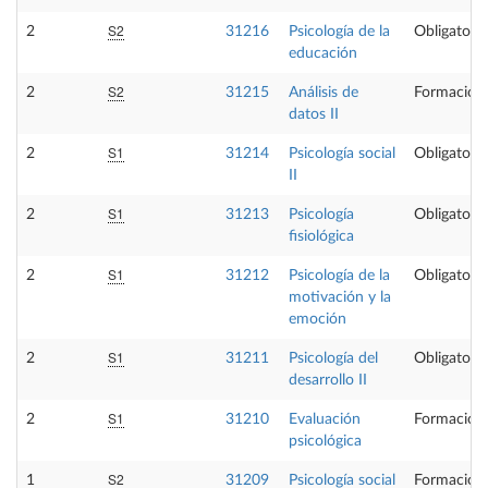
S2
2
31216
Psicología de la
Obligatoria
educación
S2
2
31215
Análisis de
Formación 
datos II
S1
2
31214
Psicología social
Obligatoria
II
S1
2
31213
Psicología
Obligatoria
fisiológica
S1
2
31212
Psicología de la
Obligatoria
motivación y la
emoción
S1
2
31211
Psicología del
Obligatoria
desarrollo II
S1
2
31210
Evaluación
Formación 
psicológica
S2
1
31209
Psicología social
Formación 