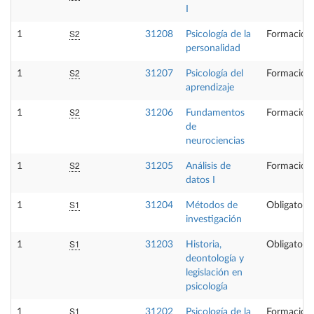
I
S2
1
31208
Psicología de la
Formación 
personalidad
S2
1
31207
Psicología del
Formación 
aprendizaje
S2
1
31206
Fundamentos
Formación 
de
neurociencias
S2
1
31205
Análisis de
Formación 
datos I
S1
1
31204
Métodos de
Obligatoria
investigación
S1
1
31203
Historia,
Obligatoria
deontología y
legislación en
psicología
S1
1
31202
Psicología de la
Formación 