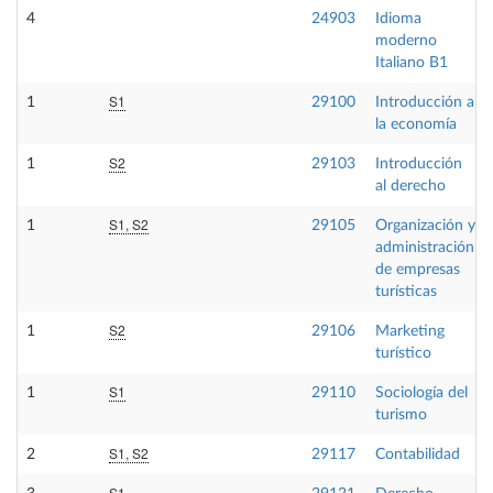
4
24903
Idioma
moderno
Italiano B1
S1
1
29100
Introducción a
la economía
S2
1
29103
Introducción
al derecho
S1, S2
1
29105
Organización y
administración
de empresas
turísticas
S2
1
29106
Marketing
turístico
S1
1
29110
Sociología del
turismo
S1, S2
2
29117
Contabilidad
S1