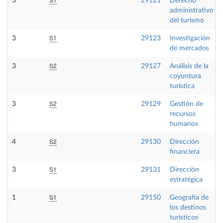
3
29121
Derecho
administrativo
del turismo
S1
3
29123
Investigación
de mercados
S2
3
29127
Análisis de la
coyuntura
turística
S2
3
29129
Gestión de
recursos
humanos
S2
4
29130
Dirección
financiera
S1
3
29131
Dirección
estratégica
S1
1
29150
Geografía de
los destinos
turísticos