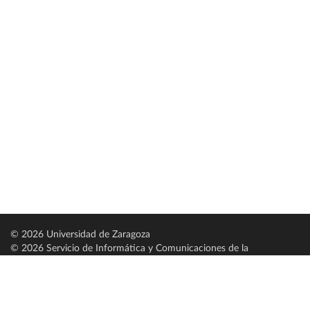
© 2026 Universidad de Zaragoza
© 2026 Servicio de Informática y Comunicaciones de la
Universidad de Zaragoza (
SICUZ
)
Universidad de Zaragoza
C/ Pedro Cerbuna, 12
ES-50009 Zaragoza