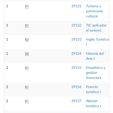
S1
1
29151
Turismo y
patrimonio
cultural
S1
1
29152
TIC aplicadas
al turismo
S2
1
29153
Inglés Turístico
I
S2
1
29154
Historia del
Arte I
S1
2
29155
Estadística y
gestión
financiera
S1
2
29156
Francés
turístico I
S1
2
29157
Alemán
turístico I