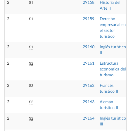
S1
2
29158
Historia del
Arte II
S1
2
29159
Derecho
empresarial en
el sector
turístico
S1
2
29160
Inglés turístico
II
S2
2
29161
Estructura
económica del
turismo
S2
2
29162
Francés
turístico II
S2
2
29163
Alemán
turístico II
S2
2
29164
Inglés turístico
III