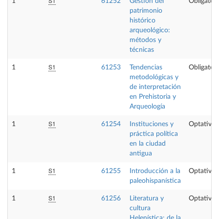
S1
1
61252
Gestión del
Obligatori
patrimonio
histórico
arqueológico:
métodos y
técnicas
S1
1
61253
Tendencias
Obligatori
metodológicas y
de interpretación
en Prehistoria y
Arqueología
S1
1
61254
Instituciones y
Optativa
práctica política
en la ciudad
antigua
S1
1
61255
Introducción a la
Optativa
paleohispanística
S1
1
61256
Literatura y
Optativa
cultura
Helenística: de la