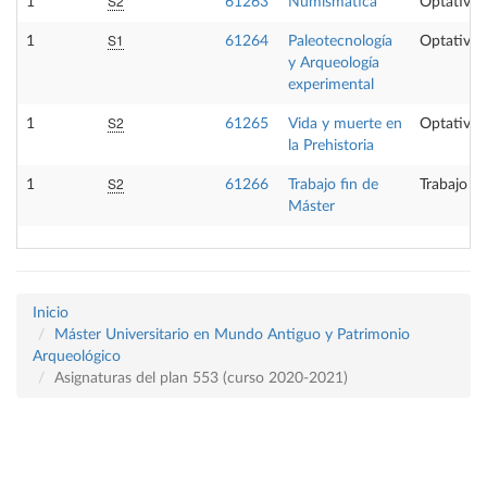
S2
1
61263
Numismática
Optativa
S1
1
61264
Paleotecnología
Optativa
y Arqueología
experimental
S2
1
61265
Vida y muerte en
Optativa
la Prehistoria
S2
1
61266
Trabajo fin de
Trabajo fi
Máster
Inicio
Máster Universitario en Mundo Antiguo y Patrimonio
Arqueológico
Asignaturas del plan 553 (curso 2020-2021)