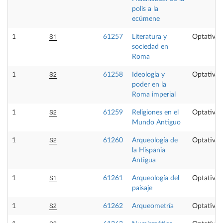
polis a la
ecúmene
S1
1
61257
Literatura y
Optativa
sociedad en
Roma
S2
1
61258
Ideología y
Optativa
poder en la
Roma imperial
S2
1
61259
Religiones en el
Optativa
Mundo Antiguo
S2
1
61260
Arqueología de
Optativa
la Hispania
Antigua
S1
1
61261
Arqueología del
Optativa
paisaje
S2
1
61262
Arqueometría
Optativa