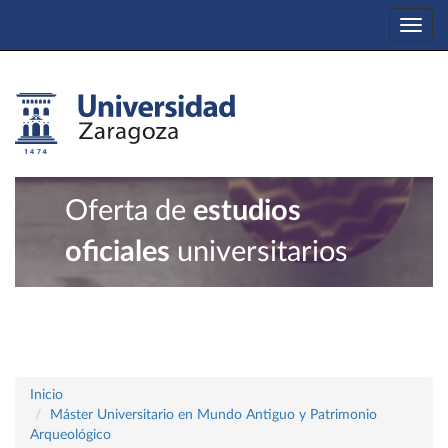
Togg
navi
Oferta de
estudios
oficiales
universitarios
Inicio
Máster Universitario en Mundo Antiguo y Patrimonio
Arqueológico