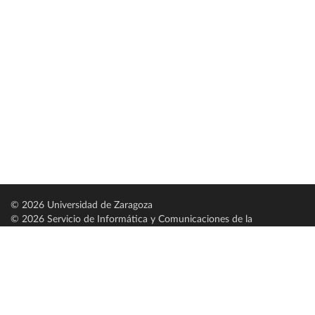
© 2026 Universidad de Zaragoza
© 2026 Servicio de Informática y Comunicaciones de la
Universidad de Zaragoza (
SICUZ
)
Universidad de Zaragoza
C/ Pedro Cerbuna, 12
ES-50009 Zaragoza
España / Spain
Tel: +34 976761000