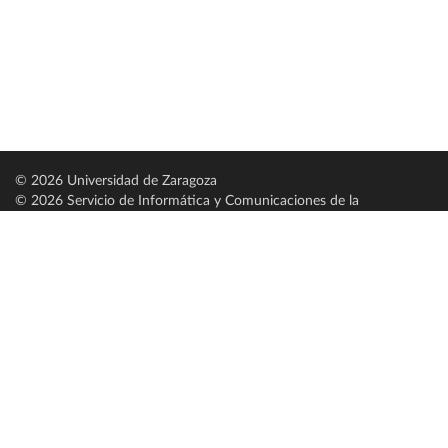
© 2026 Universidad de Zaragoza
© 2026 Servicio de Informática y Comunicaciones de la
Universidad de Zaragoza (
SICUZ
)
Universidad de Zaragoza
C/ Pedro Cerbuna, 12
ES-50009 Zaragoza
España / Spain
Tel: +34 976761000
ciu@unizar.es
Q-5018001-G
Servido por nodo: estudios