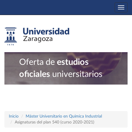
Togg
navi
Oferta de
estudios
oficiales
universitarios
Inicio
Máster Universitario en Química Industrial
Asignaturas del plan 540 (curso 2020-2021)