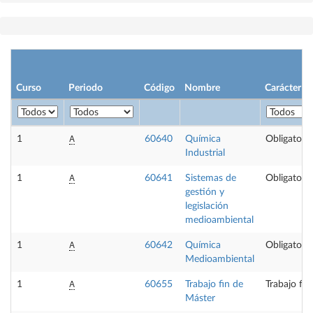
Curso
Periodo
Código
Nombre
Carácter
A
1
60640
Química
Obligatoria
Industrial
A
1
60641
Sistemas de
Obligatoria
gestión y
legislación
medioambiental
A
1
60642
Química
Obligatoria
Medioambiental
A
1
60655
Trabajo fin de
Trabajo fin
Máster