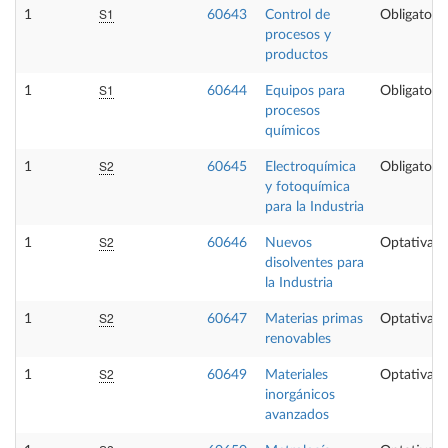
S1
1
60643
Control de
Obligatoria
procesos y
productos
S1
1
60644
Equipos para
Obligatoria
procesos
químicos
S2
1
60645
Electroquímica
Obligatoria
y fotoquímica
para la Industria
S2
1
60646
Nuevos
Optativa
disolventes para
la Industria
S2
1
60647
Materias primas
Optativa
renovables
S2
1
60649
Materiales
Optativa
inorgánicos
avanzados