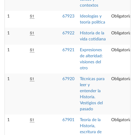
contextos
S1
1
67923
Ideologías y
Obligatoria
teoría política
S1
1
67922
Historia de la
Obligatoria
vida cotidiana
S1
1
67921
Expresiones
Obligatoria
de alteridad:
visiones del
otro
S1
1
67920
Técnicas para
Obligatoria
leer y
entender la
Historia.
Vestigios del
pasado
S1
1
67901
Teoría de la
Obligatoria
Historia,
escritura de