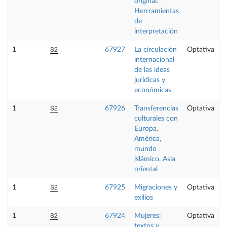
original.
Herrramientas
de
interpretación
S2
1
67927
La circulación
Optativa
internacional
de las ideas
jurídicas y
económicas
S2
1
67926
Transferencias
Optativa
culturales con
Europa,
América,
mundo
islámico, Asia
oriental
S2
1
67925
Migraciones y
Optativa
exilios
S2
1
67924
Mujeres:
Optativa
textos y