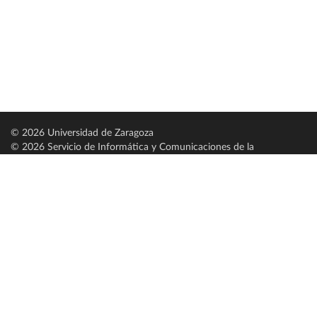
© 2026 Universidad de Zaragoza
© 2026 Servicio de Informática y Comunicaciones de la
Universidad de Zaragoza (
SICUZ
)
Universidad de Zaragoza
C/ Pedro Cerbuna, 12
ES-50009 Zaragoza
España / Spain
Tel: +34 976761000
ciu@unizar.es
Q-5018001-G