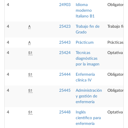
4
24903
Idioma
Obligatoria
moderno
Italiano B1
A
4
25423
Trabajo fin de
Trabajo fin
Grado
A
4
25443
Prácticum
Prácticas e
S1
4
25424
Técnicas
Optativa
diagnósticas
por la imagen
S1
4
25444
Enfermería
Obligatoria
clínica IV
S1
4
25445
Administración
Obligatoria
y gestión de
enfermería
S1
4
25448
Inglés
Optativa
científico para
enfermería