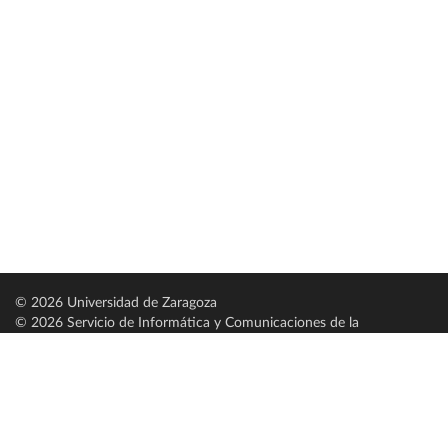
© 2026 Universidad de Zaragoza
© 2026 Servicio de Informática y Comunicaciones de la
Universidad de Zaragoza (
SICUZ
)
Universidad de Zaragoza
C/ Pedro Cerbuna, 12
ES-50009 Zaragoza
España / Spain
Tel: +34 976761000