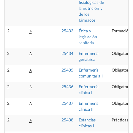
fisiológicas de
la nutrición y
de los
fármacos
A
2
25433
Ética y
Formación 
legislación
sanitaria
A
2
25434
Enfermería
Obligatoria
geriátrica
A
2
25435
Enfermería
Obligatoria
comunitaria I
A
2
25436
Enfermería
Obligatoria
clínica I
A
2
25437
Enfermería
Obligatoria
clínica II
A
2
25438
Estancias
Prácticas e
clínicas I