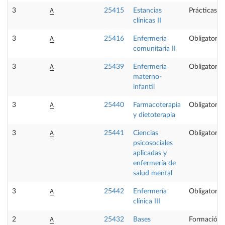
A
3
25415
Estancias
Prácticas e
clínicas II
A
3
25416
Enfermería
Obligatoria
comunitaria II
A
3
25439
Enfermería
Obligatoria
materno-
infantil
A
3
25440
Farmacoterapia
Obligatoria
y dietoterapia
A
3
25441
Ciencias
Obligatoria
psicosociales
aplicadas y
enfermería de
salud mental
A
3
25442
Enfermería
Obligatoria
clínica III
A
2
25432
Bases
Formación 