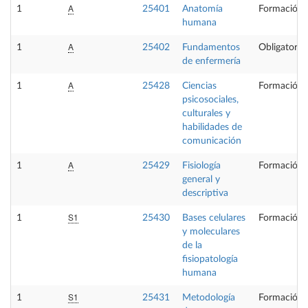
A
1
25401
Anatomía
Formación 
humana
A
1
25402
Fundamentos
Obligatoria
de enfermería
A
1
25428
Ciencias
Formación 
psicosociales,
culturales y
habilidades de
comunicación
A
1
25429
Fisiología
Formación 
general y
descriptiva
S1
1
25430
Bases celulares
Formación 
y moleculares
de la
fisiopatología
humana
S1
1
25431
Metodología
Formación 