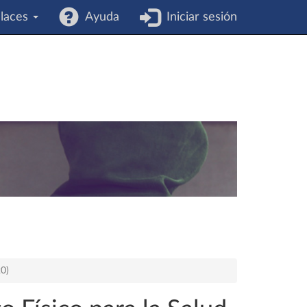
laces
Ayuda
Iniciar sesión
20)