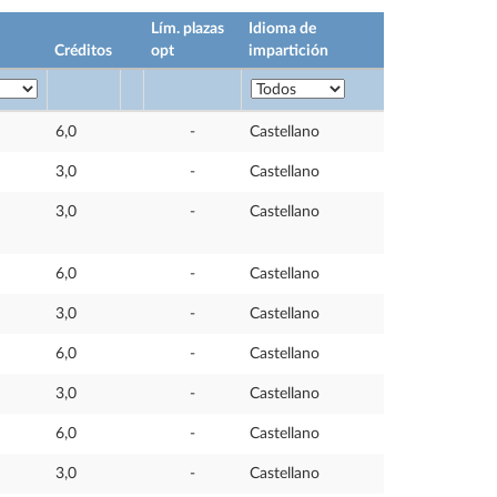
Lím. plazas
Idioma de
Créditos
opt
impartición
6,0
-
Castellano
3,0
-
Castellano
3,0
-
Castellano
6,0
-
Castellano
3,0
-
Castellano
6,0
-
Castellano
3,0
-
Castellano
6,0
-
Castellano
3,0
-
Castellano