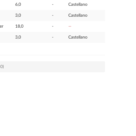
6,0
-
Castellano
3,0
-
Castellano
er
18,0
-
—
3,0
-
Castellano
20)