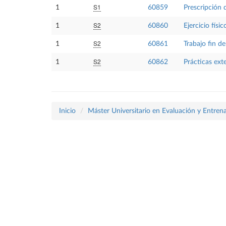
S1
1
60859
Prescripción d
S2
1
60860
Ejercicio físi
S2
1
60861
Trabajo fin d
S2
1
60862
Prácticas ext
Inicio
Máster Universitario en Evaluación y Entrena