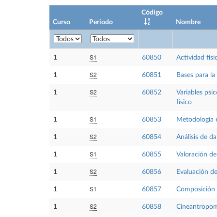
Código
Curso
Periodo
Nombre
S1
1
60850
Actividad físi
S2
1
60851
Bases para la
S2
1
60852
Variables psic
físico
S1
1
60853
Metodología e
S2
1
60854
Análisis de da
S1
1
60855
Valoración de 
S2
1
60856
Evaluación de
S1
1
60857
Composición 
S2
1
60858
Cineantropom