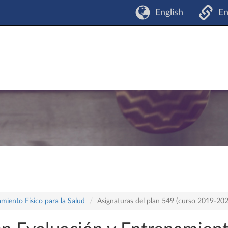
English
En
miento Físico para la Salud
Asignaturas del plan 549 (curso 2019-20