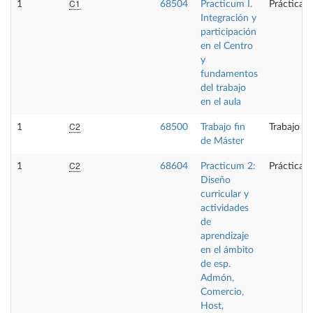
C1
1
68504
Practicum I.
Prácticas 
Integración y
participación
en el Centro
y
fundamentos
del trabajo
en el aula
C2
1
68500
Trabajo fin
Trabajo fi
de Máster
C2
1
68604
Practicum 2:
Prácticas 
Diseño
curricular y
actividades
de
aprendizaje
en el ámbito
de esp.
Admón,
Comercio,
Host,